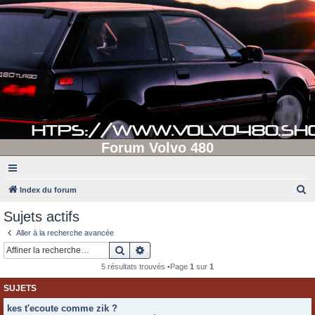
Forum Volvo 480
R
Index du forum
e
Sujets actifs
c
Aller à la recherche avancée
h
Rechercher
Recherche avancée
e
5 résultats trouvés •Page
1
sur
1
r
SUJETS
c
kes t'ecoute comme zik ?
h