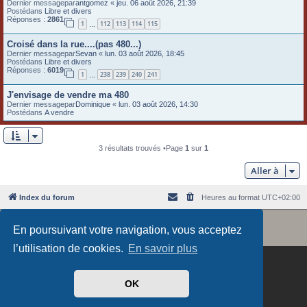
Dernier messagepar
antgomez
«
jeu. 06 août 2026, 21:39
e
Postédans
Libre et divers
Réponses :
2861
1
112
113
114
115
…
r
Croisé dans la rue....(pas 480...)
Dernier messagepar
Sevan
«
lun. 03 août 2026, 18:45
Postédans
Libre et divers
Réponses :
6019
1
238
239
240
241
…
J'envisage de vendre ma 480
Dernier messagepar
Dominique
«
lun. 03 août 2026, 14:30
Postédans
A vendre
3 résultats trouvés •Page
1
sur
1
Aller à
Index du forum
Heures au format
UTC+02:00
Revolution style by
Semi_Deus
Développé par
phpBB
® Forum Software © phpBB Limited
En poursuivant votre navigation, vous acceptez
Traduit par
phpBB-fr.com
l’utilisation de cookies.
En savoir plus
OK