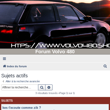
Forum Volvo 480
R
Index du forum
e
Sujets actifs
c
Aller à la recherche avancée
h
Rechercher
Recherche avancée
e
3 résultats trouvés •Page
1
sur
1
r
SUJETS
c
kes t'ecoute comme zik ?
h