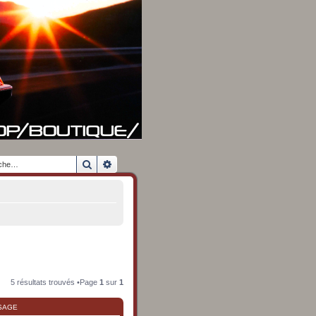
Rechercher
Recherche avancée
5 résultats trouvés •Page
1
sur
1
SAGE