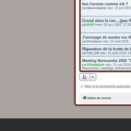
kes t'ecoute comme zik ?
par
davesodapop
»lun. 23 juin 20
Croisé dans la rue....(pas 4
par
AOD
»ven. 20 avr. 2007, 17:2
J'envisage de vendre ma 4
par
Dominique
»lun. 03 août 2026,
Réparation de la tirette de
par
Tibo_RB
»jeu. 15 août 2019, 
Meeting Normandie 2026 "
par
Olimapijulo
»jeu. 21 mai 2026
Rencontres, meetings, événemen
Aller à la recherche avancée
Index du forum