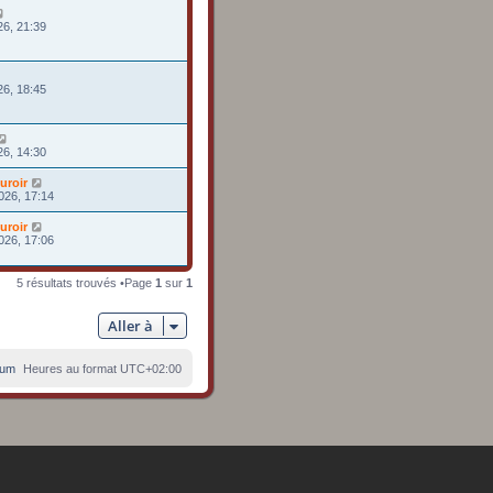
26, 21:39
26, 18:45
26, 14:30
uroir
026, 17:14
uroir
026, 17:06
5 résultats trouvés •Page
1
sur
1
Aller à
rum
Heures au format
UTC+02:00