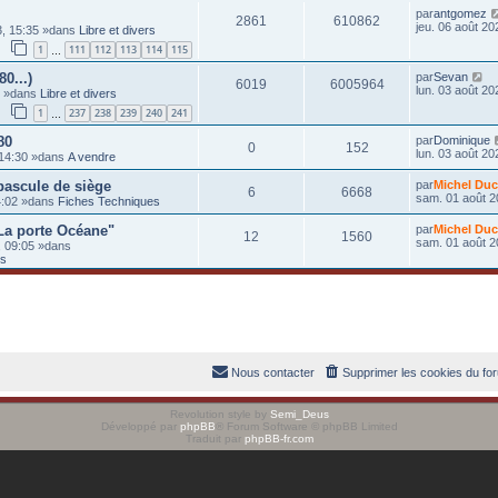
par
antgomez
2861
610862
jeu. 06 août 20
03, 15:35 »dans
Libre et divers
1
111
112
113
114
115
…
80...)
par
Sevan
6019
6005964
lun. 03 août 20
0 »dans
Libre et divers
1
237
238
239
240
241
…
80
par
Dominique
0
152
lun. 03 août 20
 14:30 »dans
A vendre
 bascule de siège
par
Michel Duc
6
6668
sam. 01 août 2
14:02 »dans
Fiches Techniques
La porte Océane"
par
Michel Duc
12
1560
sam. 01 août 2
, 09:05 »dans
ts
Nous contacter
Supprimer les cookies du fo
Revolution style by
Semi_Deus
Développé par
phpBB
® Forum Software © phpBB Limited
Traduit par
phpBB-fr.com