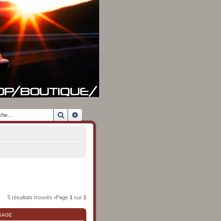
Rechercher
Recherche avancée
5 résultats trouvés •Page
1
sur
1
SAGE