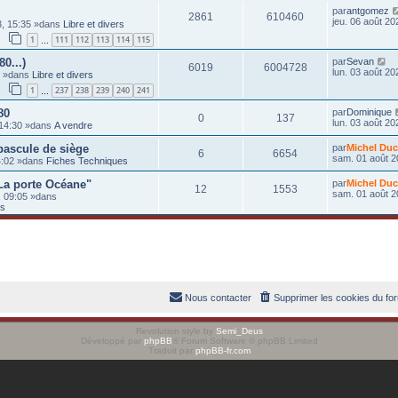
par
antgomez
2861
610460
jeu. 06 août 20
03, 15:35 »dans
Libre et divers
1
111
112
113
114
115
…
80...)
par
Sevan
6019
6004728
lun. 03 août 20
0 »dans
Libre et divers
1
237
238
239
240
241
…
80
par
Dominique
0
137
lun. 03 août 20
 14:30 »dans
A vendre
 bascule de siège
par
Michel Duc
6
6654
sam. 01 août 2
14:02 »dans
Fiches Techniques
La porte Océane"
par
Michel Duc
12
1553
sam. 01 août 2
, 09:05 »dans
ts
Nous contacter
Supprimer les cookies du fo
Revolution style by
Semi_Deus
Développé par
phpBB
® Forum Software © phpBB Limited
Traduit par
phpBB-fr.com