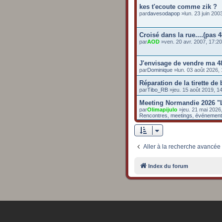
kes t'ecoute comme zik ?
par
davesodapop
»lun. 23 juin 20
Croisé dans la rue....(pas 4
par
AOD
»ven. 20 avr. 2007, 17:2
J'envisage de vendre ma 4
par
Dominique
»lun. 03 août 2026,
Réparation de la tirette de
par
Tibo_RB
»jeu. 15 août 2019, 
Meeting Normandie 2026 "
par
Olimapijulo
»jeu. 21 mai 2026
Rencontres, meetings, événemen
Aller à la recherche avancée
Index du forum