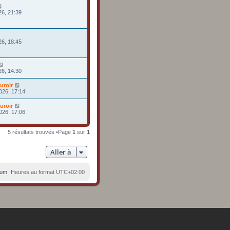
26, 21:39
26, 18:45
26, 14:30
uroir
026, 17:14
uroir
026, 17:06
5 résultats trouvés •Page
1
sur
1
Aller à
rum
Heures au format
UTC+02:00