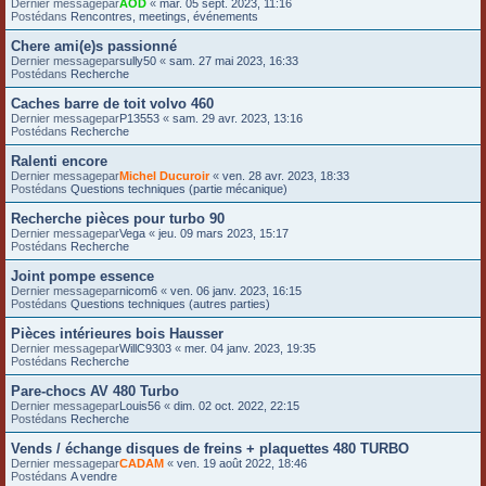
Dernier messagepar
AOD
«
mar. 05 sept. 2023, 11:16
Postédans
Rencontres, meetings, événements
Chere ami(e)s passionné
Dernier messagepar
sully50
«
sam. 27 mai 2023, 16:33
Postédans
Recherche
Caches barre de toit volvo 460
Dernier messagepar
P13553
«
sam. 29 avr. 2023, 13:16
Postédans
Recherche
Ralenti encore
Dernier messagepar
Michel Ducuroir
«
ven. 28 avr. 2023, 18:33
Postédans
Questions techniques (partie mécanique)
Recherche pièces pour turbo 90
Dernier messagepar
Vega
«
jeu. 09 mars 2023, 15:17
Postédans
Recherche
Joint pompe essence
Dernier messagepar
nicom6
«
ven. 06 janv. 2023, 16:15
Postédans
Questions techniques (autres parties)
Pièces intérieures bois Hausser
Dernier messagepar
WillC9303
«
mer. 04 janv. 2023, 19:35
Postédans
Recherche
Pare-chocs AV 480 Turbo
Dernier messagepar
Louis56
«
dim. 02 oct. 2022, 22:15
Postédans
Recherche
Vends / échange disques de freins + plaquettes 480 TURBO
Dernier messagepar
CADAM
«
ven. 19 août 2022, 18:46
Postédans
A vendre