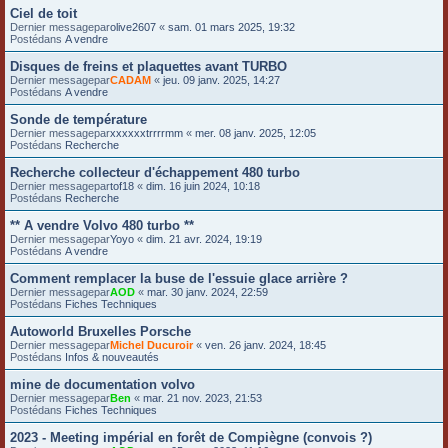
Ciel de toit
Dernier messagepar
olive2607
«
sam. 01 mars 2025, 19:32
Postédans
A vendre
Disques de freins et plaquettes avant TURBO
Dernier messagepar
CADAM
«
jeu. 09 janv. 2025, 14:27
Postédans
A vendre
Sonde de température
Dernier messagepar
xxxxxxtrrrrmm
«
mer. 08 janv. 2025, 12:05
Postédans
Recherche
Recherche collecteur d'échappement 480 turbo
Dernier messagepar
tof18
«
dim. 16 juin 2024, 10:18
Postédans
Recherche
** A vendre Volvo 480 turbo **
Dernier messagepar
Yoyo
«
dim. 21 avr. 2024, 19:19
Postédans
A vendre
Comment remplacer la buse de l'essuie glace arrière ?
Dernier messagepar
AOD
«
mar. 30 janv. 2024, 22:59
Postédans
Fiches Techniques
Autoworld Bruxelles Porsche
Dernier messagepar
Michel Ducuroir
«
ven. 26 janv. 2024, 18:45
Postédans
Infos & nouveautés
mine de documentation volvo
Dernier messagepar
Ben
«
mar. 21 nov. 2023, 21:53
Postédans
Fiches Techniques
2023 - Meeting impérial en forêt de Compiègne (convois ?)