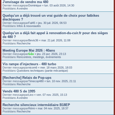
J'envisage de vendre ma 480
e
Dernier messagepar
Dominique
«
lun. 03 août 2026, 14:30
Postédans
A vendre
r
Quelqu'un a déjà trouvé un vrai guide de choix pour fatbikes
électriques ?
Dernier messagepar
Fal45
«
jeu. 30 juil. 2026, 06:53
Postédans
Infos & nouveautés
Quelqu'un a déjà fait appel à renovation-du-cuir.fr pour des sièges
de 480 ?
Dernier messagepar
Bevis36
«
mar. 21 juil. 2026, 11:08
Postédans
Recherche
Meeting Europe Mai 2026 : 40ans
Dernier messagepar
Géo
«
jeu. 23 avr. 2026, 23:13
Postédans
Rencontres, meetings, événements
Vis rampe d'injecteurs - 480 turbo
Dernier messagepar
nicom6
«
mer. 18 mars 2026, 18:03
Postédans
Questions techniques (partie mécanique)
[Recherche] Relais de Pop-ups
Dernier messagepar
Timecop480
«
lun. 10 nov. 2025, 21:11
Postédans
Recherche
Vends 480 S de 1995
Dernier messagepar
Livo
«
ven. 07 nov. 2025, 15:13
Postédans
A vendre
Recherche silencieux intermédiaire B18EP
Dernier messagepar
Rémi
«
mar. 04 nov. 2025, 18:37
Postédans
Recherche