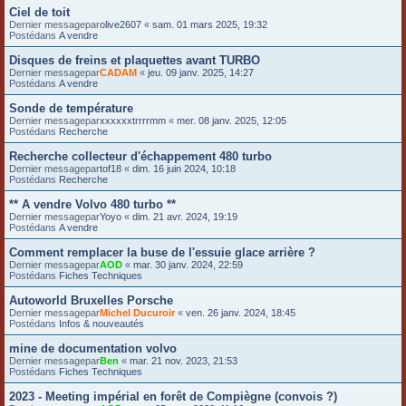
Ciel de toit
Dernier messagepar
olive2607
«
sam. 01 mars 2025, 19:32
Postédans
A vendre
Disques de freins et plaquettes avant TURBO
Dernier messagepar
CADAM
«
jeu. 09 janv. 2025, 14:27
Postédans
A vendre
Sonde de température
Dernier messagepar
xxxxxxtrrrrmm
«
mer. 08 janv. 2025, 12:05
Postédans
Recherche
Recherche collecteur d'échappement 480 turbo
Dernier messagepar
tof18
«
dim. 16 juin 2024, 10:18
Postédans
Recherche
** A vendre Volvo 480 turbo **
Dernier messagepar
Yoyo
«
dim. 21 avr. 2024, 19:19
Postédans
A vendre
Comment remplacer la buse de l'essuie glace arrière ?
Dernier messagepar
AOD
«
mar. 30 janv. 2024, 22:59
Postédans
Fiches Techniques
Autoworld Bruxelles Porsche
Dernier messagepar
Michel Ducuroir
«
ven. 26 janv. 2024, 18:45
Postédans
Infos & nouveautés
mine de documentation volvo
Dernier messagepar
Ben
«
mar. 21 nov. 2023, 21:53
Postédans
Fiches Techniques
2023 - Meeting impérial en forêt de Compiègne (convois ?)