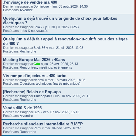
J'envisage de vendre ma 480
e
Dernier messagepar
Dominique
«
lun. 03 août 2026, 14:30
Postédans
A vendre
r
Quelqu'un a déjà trouvé un vrai guide de choix pour fatbikes
électriques ?
Dernier messagepar
Fal45
«
jeu. 30 juil. 2026, 06:53
Postédans
Infos & nouveautés
Quelqu'un a déjà fait appel à renovation-du-cuir.fr pour des sièges
de 480 ?
Dernier messagepar
Bevis36
«
mar. 21 juil. 2026, 11:08
Postédans
Recherche
Meeting Europe Mai 2026 : 40ans
Dernier messagepar
Géo
«
jeu. 23 avr. 2026, 23:13
Postédans
Rencontres, meetings, événements
Vis rampe d'injecteurs - 480 turbo
Dernier messagepar
nicom6
«
mer. 18 mars 2026, 18:03
Postédans
Questions techniques (partie mécanique)
[Recherche] Relais de Pop-ups
Dernier messagepar
Timecop480
«
lun. 10 nov. 2025, 21:11
Postédans
Recherche
Vends 480 S de 1995
Dernier messagepar
Livo
«
ven. 07 nov. 2025, 15:13
Postédans
A vendre
Recherche silencieux intermédiaire B18EP
Dernier messagepar
Rémi
«
mar. 04 nov. 2025, 18:37
Postédans
Recherche