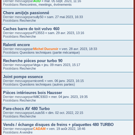
Dernier messagepar
AOD
«
mar. 05 sept. 2023, 11:16
Postédans
Rencontres, meetings, événements
Chere ami(e)s passionné
Dernier messagepar
sully50
«
sam. 27 mai 2023, 16:33
Postédans
Recherche
Caches barre de toit volvo 460
Dernier messagepar
P13553
«
sam. 29 avr. 2023, 13:16
Postédans
Recherche
Ralenti encore
Dernier messagepar
Michel Ducuroir
«
ven. 28 avr. 2023, 18:33
Postédans
Questions techniques (partie mécanique)
Recherche pièces pour turbo 90
Dernier messagepar
Vega
«
jeu. 09 mars 2023, 15:17
Postédans
Recherche
Joint pompe essence
Dernier messagepar
nicom6
«
ven. 06 janv. 2023, 16:15
Postédans
Questions techniques (autres parties)
Pièces intérieures bois Hausser
Dernier messagepar
WillC9303
«
mer. 04 janv. 2023, 19:35
Postédans
Recherche
Pare-chocs AV 480 Turbo
Dernier messagepar
Louis56
«
dim. 02 oct. 2022, 22:15
Postédans
Recherche
Vends / échange disques de freins + plaquettes 480 TURBO
Dernier messagepar
CADAM
«
ven. 19 août 2022, 18:46
Postédans
A vendre