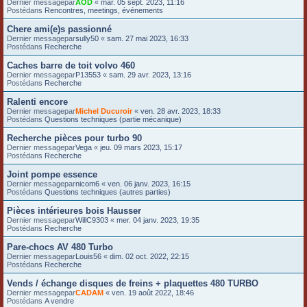
Dernier messagepar
AOD
«
mar. 05 sept. 2023, 11:16
Postédans
Rencontres, meetings, événements
Chere ami(e)s passionné
Dernier messagepar
sully50
«
sam. 27 mai 2023, 16:33
Postédans
Recherche
Caches barre de toit volvo 460
Dernier messagepar
P13553
«
sam. 29 avr. 2023, 13:16
Postédans
Recherche
Ralenti encore
Dernier messagepar
Michel Ducuroir
«
ven. 28 avr. 2023, 18:33
Postédans
Questions techniques (partie mécanique)
Recherche pièces pour turbo 90
Dernier messagepar
Vega
«
jeu. 09 mars 2023, 15:17
Postédans
Recherche
Joint pompe essence
Dernier messagepar
nicom6
«
ven. 06 janv. 2023, 16:15
Postédans
Questions techniques (autres parties)
Pièces intérieures bois Hausser
Dernier messagepar
WillC9303
«
mer. 04 janv. 2023, 19:35
Postédans
Recherche
Pare-chocs AV 480 Turbo
Dernier messagepar
Louis56
«
dim. 02 oct. 2022, 22:15
Postédans
Recherche
Vends / échange disques de freins + plaquettes 480 TURBO
Dernier messagepar
CADAM
«
ven. 19 août 2022, 18:46
Postédans
A vendre