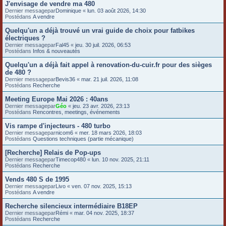
J'envisage de vendre ma 480
e
Dernier messagepar
Dominique
«
lun. 03 août 2026, 14:30
Postédans
A vendre
r
Quelqu'un a déjà trouvé un vrai guide de choix pour fatbikes
électriques ?
Dernier messagepar
Fal45
«
jeu. 30 juil. 2026, 06:53
Postédans
Infos & nouveautés
Quelqu'un a déjà fait appel à renovation-du-cuir.fr pour des sièges
de 480 ?
Dernier messagepar
Bevis36
«
mar. 21 juil. 2026, 11:08
Postédans
Recherche
Meeting Europe Mai 2026 : 40ans
Dernier messagepar
Géo
«
jeu. 23 avr. 2026, 23:13
Postédans
Rencontres, meetings, événements
Vis rampe d'injecteurs - 480 turbo
Dernier messagepar
nicom6
«
mer. 18 mars 2026, 18:03
Postédans
Questions techniques (partie mécanique)
[Recherche] Relais de Pop-ups
Dernier messagepar
Timecop480
«
lun. 10 nov. 2025, 21:11
Postédans
Recherche
Vends 480 S de 1995
Dernier messagepar
Livo
«
ven. 07 nov. 2025, 15:13
Postédans
A vendre
Recherche silencieux intermédiaire B18EP
Dernier messagepar
Rémi
«
mar. 04 nov. 2025, 18:37
Postédans
Recherche