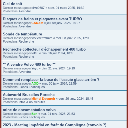
Ciel de toit
Dernier messagepar
olive2607
«
sam. 01 mars 2025, 19:32
Postédans
A vendre
Disques de freins et plaquettes avant TURBO
Dernier messagepar
CADAM
«
jeu. 09 janv. 2025, 14:27
Postédans
A vendre
Sonde de température
Dernier messagepar
xxxxxxtrrrrmm
«
mer. 08 janv. 2025, 12:05
Postédans
Recherche
Recherche collecteur d'échappement 480 turbo
Dernier messagepar
tof18
«
dim. 16 juin 2024, 10:18
Postédans
Recherche
** A vendre Volvo 480 turbo **
Dernier messagepar
Yoyo
«
dim. 21 avr. 2024, 19:19
Postédans
A vendre
Comment remplacer la buse de l'essuie glace arrière ?
Dernier messagepar
AOD
«
mar. 30 janv. 2024, 22:59
Postédans
Fiches Techniques
Autoworld Bruxelles Porsche
Dernier messagepar
Michel Ducuroir
«
ven. 26 janv. 2024, 18:45
Postédans
Infos & nouveautés
mine de documentation volvo
Dernier messagepar
Ben
«
mar. 21 nov. 2023, 21:53
Postédans
Fiches Techniques
2023 - Meeting impérial en forêt de Compiègne (convois ?)