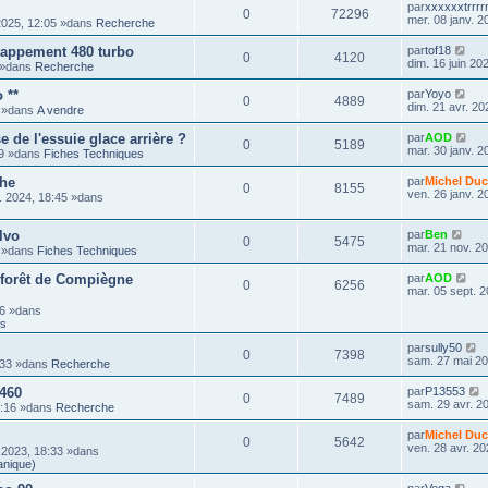
par
xxxxxxtrrr
0
72296
mer. 08 janv. 2
2025, 12:05 »dans
Recherche
happement 480 turbo
par
tof18
0
4120
dim. 16 juin 20
8 »dans
Recherche
 **
par
Yoyo
0
4889
dim. 21 avr. 20
9 »dans
A vendre
de l'essuie glace arrière ?
par
AOD
0
5189
mar. 30 janv. 2
59 »dans
Fiches Techniques
che
par
Michel Duc
0
8155
ven. 26 janv. 2
. 2024, 18:45 »dans
lvo
par
Ben
0
5475
mar. 21 nov. 2
3 »dans
Fiches Techniques
 forêt de Compiègne
par
AOD
0
6256
mar. 05 sept. 2
16 »dans
ts
par
sully50
0
7398
sam. 27 mai 20
:33 »dans
Recherche
 460
par
P13553
0
7489
sam. 29 avr. 2
3:16 »dans
Recherche
par
Michel Duc
0
5642
ven. 28 avr. 20
 2023, 18:33 »dans
anique)
par
Vega