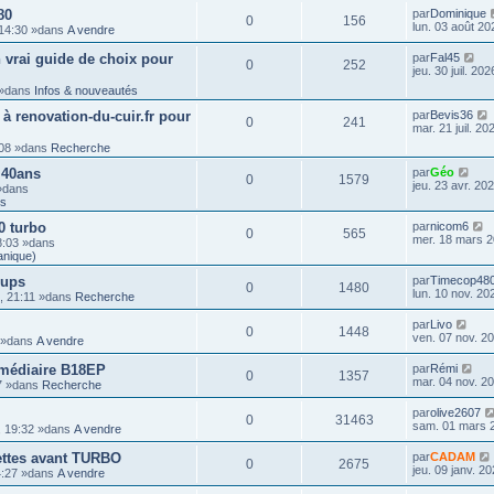
80
par
Dominique
0
156
lun. 03 août 20
 14:30 »dans
A vendre
 vrai guide de choix pour
par
Fal45
0
252
jeu. 30 juil. 20
3 »dans
Infos & nouveautés
 à renovation-du-cuir.fr pour
par
Bevis36
0
241
mar. 21 juil. 20
1:08 »dans
Recherche
 40ans
par
Géo
0
1579
jeu. 23 avr. 20
 »dans
ts
0 turbo
par
nicom6
0
565
mer. 18 mars 2
8:03 »dans
anique)
-ups
par
Timecop48
0
1480
lun. 10 nov. 20
5, 21:11 »dans
Recherche
par
Livo
0
1448
ven. 07 nov. 2
3 »dans
A vendre
rmédiaire B18EP
par
Rémi
0
1357
mar. 04 nov. 2
37 »dans
Recherche
par
olive2607
0
31463
sam. 01 mars 
, 19:32 »dans
A vendre
uettes avant TURBO
par
CADAM
0
2675
jeu. 09 janv. 2
14:27 »dans
A vendre