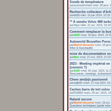
Sonde de température
par
xxxxxxtrrrrmm
»mer. 08 janv. 
Recherche collecteur d'éc
par
tof18
»dim. 16 juin 2024, 10:1
** A vendre Volvo 480 turbo
par
Yoyo
»dim. 21 avr. 2024, 19:1
Comment remplacer la buse 
par
AOD
»mar. 30 janv. 2024, 22:
Autoworld Bruxelles Pors
par
Michel Ducuroir
»ven. 26 janv
Infos & nouveautés
mine de documentation vo
par
Ben
»mar. 21 nov. 2023, 21:5
2023 - Meeting impérial en
(convois ?)
par
AOD
»mar. 05 sept. 2023, 11:
Rencontres, meetings, événemen
Chere ami(e)s passionné
par
sully50
»sam. 27 mai 2023, 16
Caches barre de toit volvo
par
P13553
»sam. 29 avr. 2023, 1
Ralenti encore
par
Michel Ducuroir
»ven. 28 avr.
Questions techniques (partie méc