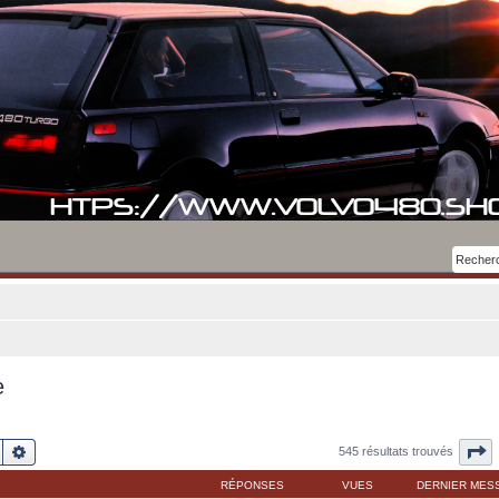
e
Rechercher
Recherche avancée
P
545 résultats trouvés
RÉPONSES
VUES
DERNIER MES