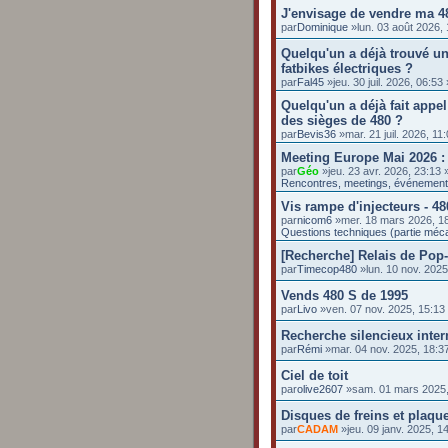
J'envisage de vendre ma 4
par
Dominique
»lun. 03 août 2026,
Quelqu'un a déjà trouvé un
fatbikes électriques ?
par
Fal45
»jeu. 30 juil. 2026, 06:5
Quelqu'un a déjà fait appel
des sièges de 480 ?
par
Bevis36
»mar. 21 juil. 2026, 1
Meeting Europe Mai 2026 :
par
Géo
»jeu. 23 avr. 2026, 23:13
Rencontres, meetings, événemen
Vis rampe d'injecteurs - 48
par
nicom6
»mer. 18 mars 2026, 1
Questions techniques (partie méc
[Recherche] Relais de Pop
par
Timecop480
»lun. 10 nov. 202
Vends 480 S de 1995
par
Livo
»ven. 07 nov. 2025, 15:1
Recherche silencieux inte
par
Rémi
»mar. 04 nov. 2025, 18:
Ciel de toit
par
olive2607
»sam. 01 mars 2025
Disques de freins et plaq
par
CADAM
»jeu. 09 janv. 2025, 