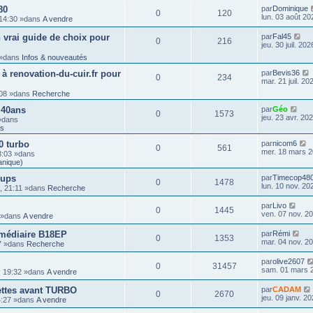
80
par
Dominique
0
120
lun. 03 août 20
 14:30 »dans
A vendre
 vrai guide de choix pour
par
Fal45
0
216
jeu. 30 juil. 20
3 »dans
Infos & nouveautés
 à renovation-du-cuir.fr pour
par
Bevis36
0
234
mar. 21 juil. 20
1:08 »dans
Recherche
 40ans
par
Géo
0
1573
jeu. 23 avr. 20
 »dans
ts
0 turbo
par
nicom6
0
561
mer. 18 mars 2
8:03 »dans
anique)
-ups
par
Timecop48
0
1478
lun. 10 nov. 20
5, 21:11 »dans
Recherche
par
Livo
0
1445
ven. 07 nov. 2
3 »dans
A vendre
rmédiaire B18EP
par
Rémi
0
1353
mar. 04 nov. 2
37 »dans
Recherche
par
olive2607
0
31457
sam. 01 mars 
, 19:32 »dans
A vendre
uettes avant TURBO
par
CADAM
0
2670
jeu. 09 janv. 2
14:27 »dans
A vendre