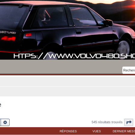
e
Rechercher
Recherche avancée
P
545 résultats trouvés
RÉPONSES
VUES
DERNIER MES