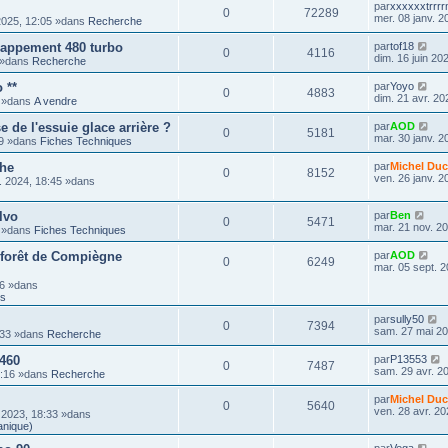
par
xxxxxxtrrr
0
72289
mer. 08 janv. 2
2025, 12:05 »dans
Recherche
happement 480 turbo
par
tof18
0
4116
dim. 16 juin 20
8 »dans
Recherche
 **
par
Yoyo
0
4883
dim. 21 avr. 20
9 »dans
A vendre
de l'essuie glace arrière ?
par
AOD
0
5181
mar. 30 janv. 2
59 »dans
Fiches Techniques
che
par
Michel Duc
0
8152
ven. 26 janv. 2
. 2024, 18:45 »dans
lvo
par
Ben
0
5471
mar. 21 nov. 2
3 »dans
Fiches Techniques
 forêt de Compiègne
par
AOD
0
6249
mar. 05 sept. 2
16 »dans
ts
par
sully50
0
7394
sam. 27 mai 20
:33 »dans
Recherche
 460
par
P13553
0
7487
sam. 29 avr. 2
3:16 »dans
Recherche
par
Michel Duc
0
5640
ven. 28 avr. 20
 2023, 18:33 »dans
anique)
par
Vega