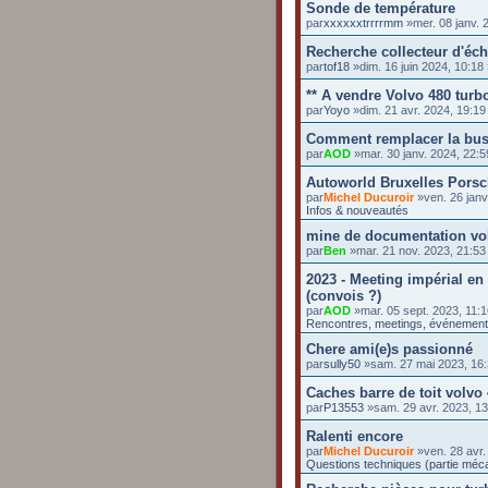
Sonde de température
par
xxxxxxtrrrrmm
»mer. 08 janv. 
Recherche collecteur d'éc
par
tof18
»dim. 16 juin 2024, 10:1
** A vendre Volvo 480 turbo
par
Yoyo
»dim. 21 avr. 2024, 19:1
Comment remplacer la buse 
par
AOD
»mar. 30 janv. 2024, 22:
Autoworld Bruxelles Pors
par
Michel Ducuroir
»ven. 26 janv
Infos & nouveautés
mine de documentation vo
par
Ben
»mar. 21 nov. 2023, 21:5
2023 - Meeting impérial en
(convois ?)
par
AOD
»mar. 05 sept. 2023, 11:
Rencontres, meetings, événemen
Chere ami(e)s passionné
par
sully50
»sam. 27 mai 2023, 16
Caches barre de toit volvo
par
P13553
»sam. 29 avr. 2023, 1
Ralenti encore
par
Michel Ducuroir
»ven. 28 avr.
Questions techniques (partie méc