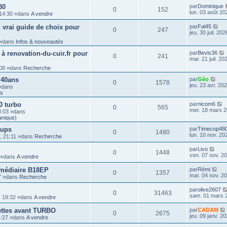
80
par
Dominique
0
152
lun. 03 août 20
 14:30 »dans
A vendre
 vrai guide de choix pour
par
Fal45
0
247
jeu. 30 juil. 20
3 »dans
Infos & nouveautés
 à renovation-du-cuir.fr pour
par
Bevis36
0
241
mar. 21 juil. 20
1:08 »dans
Recherche
 40ans
par
Géo
0
1578
jeu. 23 avr. 20
 »dans
ts
0 turbo
par
nicom6
0
565
mer. 18 mars 2
8:03 »dans
anique)
-ups
par
Timecop48
0
1480
lun. 10 nov. 20
5, 21:11 »dans
Recherche
par
Livo
0
1448
ven. 07 nov. 2
3 »dans
A vendre
rmédiaire B18EP
par
Rémi
0
1357
mar. 04 nov. 2
37 »dans
Recherche
par
olive2607
0
31463
sam. 01 mars 
, 19:32 »dans
A vendre
uettes avant TURBO
par
CADAM
0
2675
jeu. 09 janv. 2
14:27 »dans
A vendre