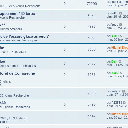
par
xxxxxxtrrr
0
72296
mer. 08 janv. 2
2025, 12:05 »dans
Recherche
happement 480 turbo
par
tof18
0
4120
dim. 16 juin 20
8 »dans
Recherche
 **
par
Yoyo
0
4889
dim. 21 avr. 20
9 »dans
A vendre
de l'essuie glace arrière ?
par
AOD
0
5189
mar. 30 janv. 2
59 »dans
Fiches Techniques
che
par
Michel Duc
0
8155
ven. 26 janv. 2
. 2024, 18:45 »dans
lvo
par
Ben
0
5475
mar. 21 nov. 2
3 »dans
Fiches Techniques
 forêt de Compiègne
par
AOD
0
6256
mar. 05 sept. 2
16 »dans
ts
par
sully50
0
7398
sam. 27 mai 20
:33 »dans
Recherche
 460
par
P13553
0
7489
sam. 29 avr. 2
3:16 »dans
Recherche
par
Michel Duc
0
5642
ven. 28 avr. 20
 2023, 18:33 »dans
anique)
par
Vega