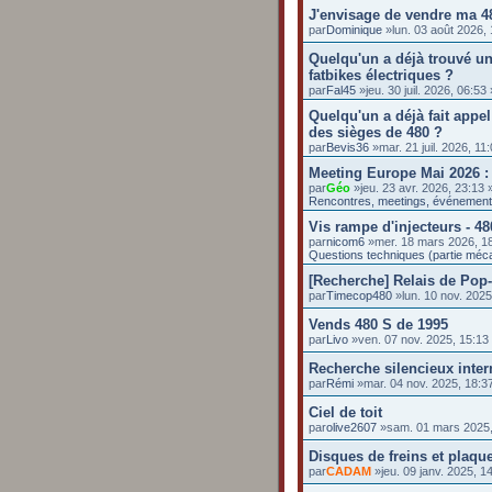
J'envisage de vendre ma 4
par
Dominique
»lun. 03 août 2026,
Quelqu'un a déjà trouvé un
fatbikes électriques ?
par
Fal45
»jeu. 30 juil. 2026, 06:5
Quelqu'un a déjà fait appel
des sièges de 480 ?
par
Bevis36
»mar. 21 juil. 2026, 1
Meeting Europe Mai 2026 :
par
Géo
»jeu. 23 avr. 2026, 23:13
Rencontres, meetings, événemen
Vis rampe d'injecteurs - 48
par
nicom6
»mer. 18 mars 2026, 1
Questions techniques (partie méc
[Recherche] Relais de Pop
par
Timecop480
»lun. 10 nov. 202
Vends 480 S de 1995
par
Livo
»ven. 07 nov. 2025, 15:1
Recherche silencieux inte
par
Rémi
»mar. 04 nov. 2025, 18:
Ciel de toit
par
olive2607
»sam. 01 mars 2025
Disques de freins et plaq
par
CADAM
»jeu. 09 janv. 2025, 