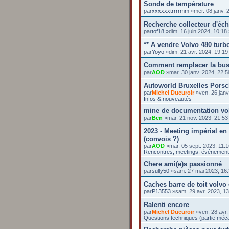
Sonde de température
par
xxxxxxtrrrrmm
»mer. 08 janv. 
Recherche collecteur d'éc
par
tof18
»dim. 16 juin 2024, 10:1
** A vendre Volvo 480 turbo
par
Yoyo
»dim. 21 avr. 2024, 19:1
Comment remplacer la buse 
par
AOD
»mar. 30 janv. 2024, 22:
Autoworld Bruxelles Pors
par
Michel Ducuroir
»ven. 26 janv
Infos & nouveautés
mine de documentation vo
par
Ben
»mar. 21 nov. 2023, 21:5
2023 - Meeting impérial en
(convois ?)
par
AOD
»mar. 05 sept. 2023, 11:
Rencontres, meetings, événemen
Chere ami(e)s passionné
par
sully50
»sam. 27 mai 2023, 16
Caches barre de toit volvo
par
P13553
»sam. 29 avr. 2023, 1
Ralenti encore
par
Michel Ducuroir
»ven. 28 avr.
Questions techniques (partie méc