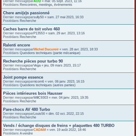
Dernier messagepar
AOD
«
mar. 05 sept. 2023, 11:16
Postédans
Rencontres, meetings, événements
Chere ami(e)s passionné
Dernier messagepar
sully50
«
sam. 27 mai 2023, 16:33
Postédans
Recherche
Caches barre de toit volvo 460
Dernier messagepar
P13553
«
sam. 29 avr. 2023, 13:16
Postédans
Recherche
Ralenti encore
Dernier messagepar
Michel Ducuroir
«
ven. 28 avr. 2023, 18:33
Postédans
Questions techniques (partie mécanique)
Recherche pièces pour turbo 90
Dernier messagepar
Vega
«
jeu. 09 mars 2023, 15:17
Postédans
Recherche
Joint pompe essence
Dernier messagepar
nicom6
«
ven. 06 janv. 2023, 16:15
Postédans
Questions techniques (autres parties)
Pièces intérieures bois Hausser
Dernier messagepar
WillC9303
«
mer. 04 janv. 2023, 19:35
Postédans
Recherche
Pare-chocs AV 480 Turbo
Dernier messagepar
Louis56
«
dim. 02 oct. 2022, 22:15
Postédans
Recherche
Vends / échange disques de freins + plaquettes 480 TURBO
Dernier messagepar
CADAM
«
ven. 19 août 2022, 18:46
Postédans
A vendre