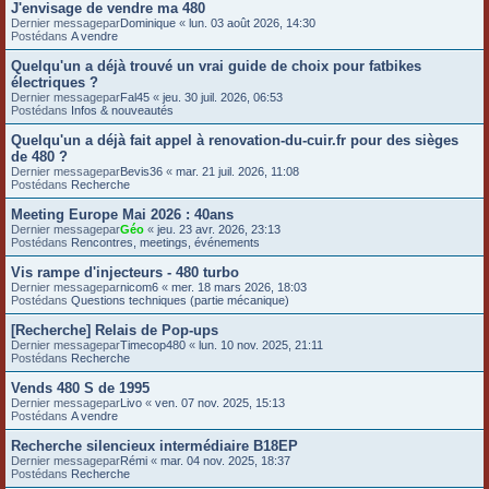
J'envisage de vendre ma 480
e
Dernier messagepar
Dominique
«
lun. 03 août 2026, 14:30
Postédans
A vendre
r
Quelqu'un a déjà trouvé un vrai guide de choix pour fatbikes
électriques ?
Dernier messagepar
Fal45
«
jeu. 30 juil. 2026, 06:53
Postédans
Infos & nouveautés
Quelqu'un a déjà fait appel à renovation-du-cuir.fr pour des sièges
de 480 ?
Dernier messagepar
Bevis36
«
mar. 21 juil. 2026, 11:08
Postédans
Recherche
Meeting Europe Mai 2026 : 40ans
Dernier messagepar
Géo
«
jeu. 23 avr. 2026, 23:13
Postédans
Rencontres, meetings, événements
Vis rampe d'injecteurs - 480 turbo
Dernier messagepar
nicom6
«
mer. 18 mars 2026, 18:03
Postédans
Questions techniques (partie mécanique)
[Recherche] Relais de Pop-ups
Dernier messagepar
Timecop480
«
lun. 10 nov. 2025, 21:11
Postédans
Recherche
Vends 480 S de 1995
Dernier messagepar
Livo
«
ven. 07 nov. 2025, 15:13
Postédans
A vendre
Recherche silencieux intermédiaire B18EP
Dernier messagepar
Rémi
«
mar. 04 nov. 2025, 18:37
Postédans
Recherche