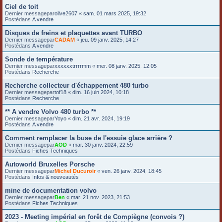
Ciel de toit
Dernier messagepar
olive2607
«
sam. 01 mars 2025, 19:32
Postédans
A vendre
Disques de freins et plaquettes avant TURBO
Dernier messagepar
CADAM
«
jeu. 09 janv. 2025, 14:27
Postédans
A vendre
Sonde de température
Dernier messagepar
xxxxxxtrrrrmm
«
mer. 08 janv. 2025, 12:05
Postédans
Recherche
Recherche collecteur d'échappement 480 turbo
Dernier messagepar
tof18
«
dim. 16 juin 2024, 10:18
Postédans
Recherche
** A vendre Volvo 480 turbo **
Dernier messagepar
Yoyo
«
dim. 21 avr. 2024, 19:19
Postédans
A vendre
Comment remplacer la buse de l'essuie glace arrière ?
Dernier messagepar
AOD
«
mar. 30 janv. 2024, 22:59
Postédans
Fiches Techniques
Autoworld Bruxelles Porsche
Dernier messagepar
Michel Ducuroir
«
ven. 26 janv. 2024, 18:45
Postédans
Infos & nouveautés
mine de documentation volvo
Dernier messagepar
Ben
«
mar. 21 nov. 2023, 21:53
Postédans
Fiches Techniques
2023 - Meeting impérial en forêt de Compiègne (convois ?)