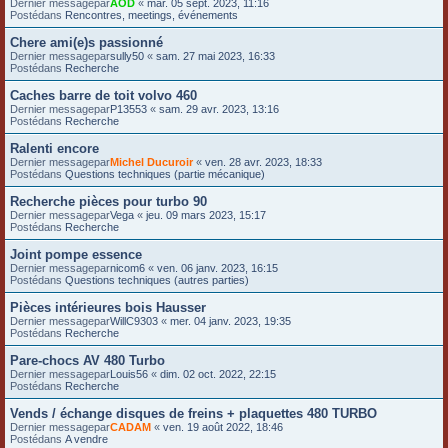
Dernier messagepar
AOD
«
mar. 05 sept. 2023, 11:16
Postédans
Rencontres, meetings, événements
Chere ami(e)s passionné
Dernier messagepar
sully50
«
sam. 27 mai 2023, 16:33
Postédans
Recherche
Caches barre de toit volvo 460
Dernier messagepar
P13553
«
sam. 29 avr. 2023, 13:16
Postédans
Recherche
Ralenti encore
Dernier messagepar
Michel Ducuroir
«
ven. 28 avr. 2023, 18:33
Postédans
Questions techniques (partie mécanique)
Recherche pièces pour turbo 90
Dernier messagepar
Vega
«
jeu. 09 mars 2023, 15:17
Postédans
Recherche
Joint pompe essence
Dernier messagepar
nicom6
«
ven. 06 janv. 2023, 16:15
Postédans
Questions techniques (autres parties)
Pièces intérieures bois Hausser
Dernier messagepar
WillC9303
«
mer. 04 janv. 2023, 19:35
Postédans
Recherche
Pare-chocs AV 480 Turbo
Dernier messagepar
Louis56
«
dim. 02 oct. 2022, 22:15
Postédans
Recherche
Vends / échange disques de freins + plaquettes 480 TURBO
Dernier messagepar
CADAM
«
ven. 19 août 2022, 18:46
Postédans
A vendre