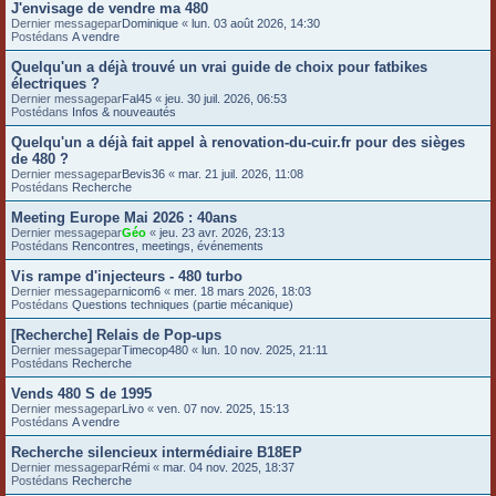
J'envisage de vendre ma 480
e
Dernier messagepar
Dominique
«
lun. 03 août 2026, 14:30
Postédans
A vendre
r
Quelqu'un a déjà trouvé un vrai guide de choix pour fatbikes
électriques ?
Dernier messagepar
Fal45
«
jeu. 30 juil. 2026, 06:53
Postédans
Infos & nouveautés
Quelqu'un a déjà fait appel à renovation-du-cuir.fr pour des sièges
de 480 ?
Dernier messagepar
Bevis36
«
mar. 21 juil. 2026, 11:08
Postédans
Recherche
Meeting Europe Mai 2026 : 40ans
Dernier messagepar
Géo
«
jeu. 23 avr. 2026, 23:13
Postédans
Rencontres, meetings, événements
Vis rampe d'injecteurs - 480 turbo
Dernier messagepar
nicom6
«
mer. 18 mars 2026, 18:03
Postédans
Questions techniques (partie mécanique)
[Recherche] Relais de Pop-ups
Dernier messagepar
Timecop480
«
lun. 10 nov. 2025, 21:11
Postédans
Recherche
Vends 480 S de 1995
Dernier messagepar
Livo
«
ven. 07 nov. 2025, 15:13
Postédans
A vendre
Recherche silencieux intermédiaire B18EP
Dernier messagepar
Rémi
«
mar. 04 nov. 2025, 18:37
Postédans
Recherche