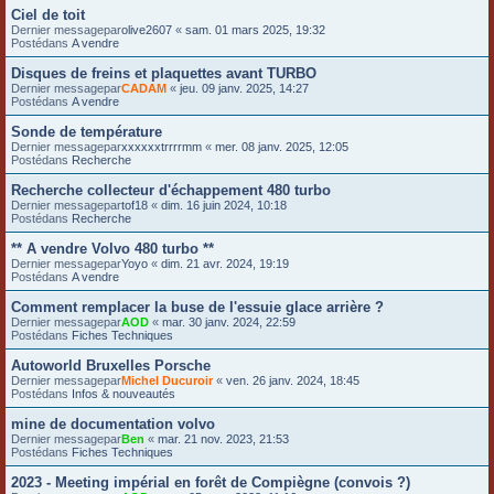
Ciel de toit
Dernier messagepar
olive2607
«
sam. 01 mars 2025, 19:32
Postédans
A vendre
Disques de freins et plaquettes avant TURBO
Dernier messagepar
CADAM
«
jeu. 09 janv. 2025, 14:27
Postédans
A vendre
Sonde de température
Dernier messagepar
xxxxxxtrrrrmm
«
mer. 08 janv. 2025, 12:05
Postédans
Recherche
Recherche collecteur d'échappement 480 turbo
Dernier messagepar
tof18
«
dim. 16 juin 2024, 10:18
Postédans
Recherche
** A vendre Volvo 480 turbo **
Dernier messagepar
Yoyo
«
dim. 21 avr. 2024, 19:19
Postédans
A vendre
Comment remplacer la buse de l'essuie glace arrière ?
Dernier messagepar
AOD
«
mar. 30 janv. 2024, 22:59
Postédans
Fiches Techniques
Autoworld Bruxelles Porsche
Dernier messagepar
Michel Ducuroir
«
ven. 26 janv. 2024, 18:45
Postédans
Infos & nouveautés
mine de documentation volvo
Dernier messagepar
Ben
«
mar. 21 nov. 2023, 21:53
Postédans
Fiches Techniques
2023 - Meeting impérial en forêt de Compiègne (convois ?)