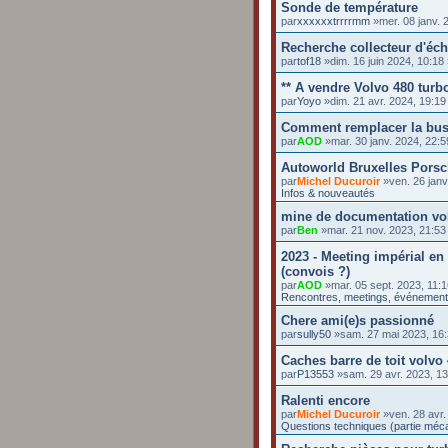
Sonde de température
par
xxxxxxtrrrrmm
»mer. 08 janv. 
Recherche collecteur d'éc
par
tof18
»dim. 16 juin 2024, 10:1
** A vendre Volvo 480 turbo
par
Yoyo
»dim. 21 avr. 2024, 19:1
Comment remplacer la buse 
par
AOD
»mar. 30 janv. 2024, 22:
Autoworld Bruxelles Pors
par
Michel Ducuroir
»ven. 26 janv
Infos & nouveautés
mine de documentation vo
par
Ben
»mar. 21 nov. 2023, 21:5
2023 - Meeting impérial en
(convois ?)
par
AOD
»mar. 05 sept. 2023, 11:
Rencontres, meetings, événemen
Chere ami(e)s passionné
par
sully50
»sam. 27 mai 2023, 16
Caches barre de toit volvo
par
P13553
»sam. 29 avr. 2023, 1
Ralenti encore
par
Michel Ducuroir
»ven. 28 avr.
Questions techniques (partie méc