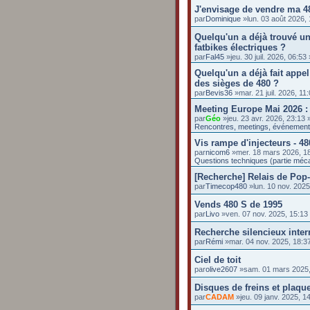
J'envisage de vendre ma 4
par
Dominique
»lun. 03 août 2026,
Quelqu'un a déjà trouvé un
fatbikes électriques ?
par
Fal45
»jeu. 30 juil. 2026, 06:5
Quelqu'un a déjà fait appel
des sièges de 480 ?
par
Bevis36
»mar. 21 juil. 2026, 1
Meeting Europe Mai 2026 :
par
Géo
»jeu. 23 avr. 2026, 23:13
Rencontres, meetings, événemen
Vis rampe d'injecteurs - 48
par
nicom6
»mer. 18 mars 2026, 1
Questions techniques (partie méc
[Recherche] Relais de Pop
par
Timecop480
»lun. 10 nov. 202
Vends 480 S de 1995
par
Livo
»ven. 07 nov. 2025, 15:1
Recherche silencieux inte
par
Rémi
»mar. 04 nov. 2025, 18:
Ciel de toit
par
olive2607
»sam. 01 mars 2025
Disques de freins et plaq
par
CADAM
»jeu. 09 janv. 2025, 