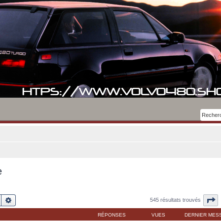
e
Rechercher
Recherche avancée
P
545 résultats trouvés
RÉPONSES
VUES
DERNIER MES