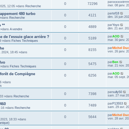
par
xxxxxxtrrr
0
72296
mer. 08 janv. 2
2025, 12:05 »dans
Recherche
happement 480 turbo
par
tof18
0
4121
dim. 16 juin 20
8 »dans
Recherche
 **
par
Yoyo
0
4889
dim. 21 avr. 20
9 »dans
A vendre
de l'essuie glace arrière ?
par
AOD
0
5189
mar. 30 janv. 2
59 »dans
Fiches Techniques
che
par
Michel Duc
0
8155
ven. 26 janv. 2
. 2024, 18:45 »dans
lvo
par
Ben
0
5475
mar. 21 nov. 2
3 »dans
Fiches Techniques
 forêt de Compiègne
par
AOD
0
6256
mar. 05 sept. 2
16 »dans
ts
par
sully50
0
7398
sam. 27 mai 20
:33 »dans
Recherche
 460
par
P13553
0
7489
sam. 29 avr. 2
3:16 »dans
Recherche
par
Michel Duc
0
5644
ven. 28 avr. 20
 2023, 18:33 »dans
anique)
par
Vega