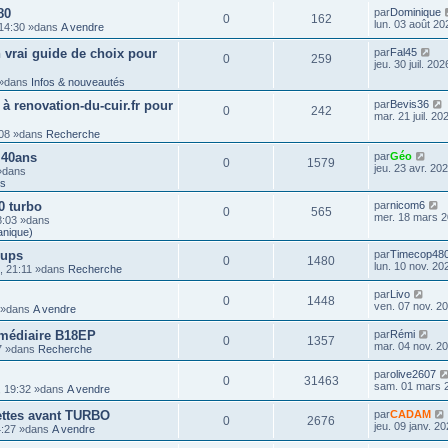
80
par
Dominique
0
162
lun. 03 août 20
 14:30 »dans
A vendre
 vrai guide de choix pour
par
Fal45
0
259
jeu. 30 juil. 20
3 »dans
Infos & nouveautés
 à renovation-du-cuir.fr pour
par
Bevis36
0
242
mar. 21 juil. 20
1:08 »dans
Recherche
 40ans
par
Géo
0
1579
jeu. 23 avr. 20
 »dans
ts
0 turbo
par
nicom6
0
565
mer. 18 mars 2
8:03 »dans
anique)
-ups
par
Timecop48
0
1480
lun. 10 nov. 20
5, 21:11 »dans
Recherche
par
Livo
0
1448
ven. 07 nov. 2
3 »dans
A vendre
rmédiaire B18EP
par
Rémi
0
1357
mar. 04 nov. 2
37 »dans
Recherche
par
olive2607
0
31463
sam. 01 mars 
, 19:32 »dans
A vendre
uettes avant TURBO
par
CADAM
0
2676
jeu. 09 janv. 2
14:27 »dans
A vendre