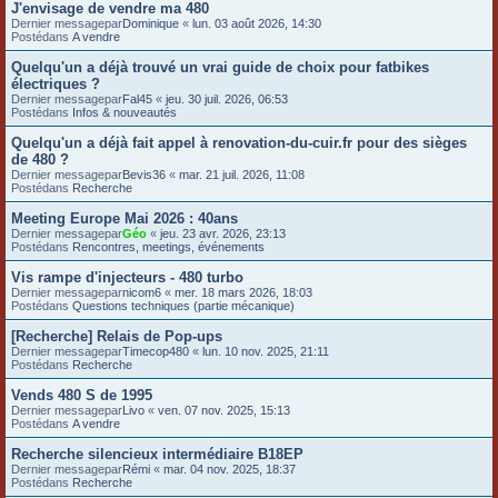
J'envisage de vendre ma 480
e
Dernier messagepar
Dominique
«
lun. 03 août 2026, 14:30
Postédans
A vendre
r
Quelqu'un a déjà trouvé un vrai guide de choix pour fatbikes
électriques ?
Dernier messagepar
Fal45
«
jeu. 30 juil. 2026, 06:53
Postédans
Infos & nouveautés
Quelqu'un a déjà fait appel à renovation-du-cuir.fr pour des sièges
de 480 ?
Dernier messagepar
Bevis36
«
mar. 21 juil. 2026, 11:08
Postédans
Recherche
Meeting Europe Mai 2026 : 40ans
Dernier messagepar
Géo
«
jeu. 23 avr. 2026, 23:13
Postédans
Rencontres, meetings, événements
Vis rampe d'injecteurs - 480 turbo
Dernier messagepar
nicom6
«
mer. 18 mars 2026, 18:03
Postédans
Questions techniques (partie mécanique)
[Recherche] Relais de Pop-ups
Dernier messagepar
Timecop480
«
lun. 10 nov. 2025, 21:11
Postédans
Recherche
Vends 480 S de 1995
Dernier messagepar
Livo
«
ven. 07 nov. 2025, 15:13
Postédans
A vendre
Recherche silencieux intermédiaire B18EP
Dernier messagepar
Rémi
«
mar. 04 nov. 2025, 18:37
Postédans
Recherche