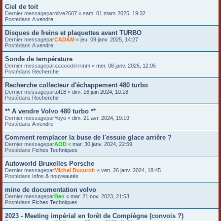
Ciel de toit
Dernier messagepar
olive2607
«
sam. 01 mars 2025, 19:32
Postédans
A vendre
Disques de freins et plaquettes avant TURBO
Dernier messagepar
CADAM
«
jeu. 09 janv. 2025, 14:27
Postédans
A vendre
Sonde de température
Dernier messagepar
xxxxxxtrrrrmm
«
mer. 08 janv. 2025, 12:05
Postédans
Recherche
Recherche collecteur d'échappement 480 turbo
Dernier messagepar
tof18
«
dim. 16 juin 2024, 10:18
Postédans
Recherche
** A vendre Volvo 480 turbo **
Dernier messagepar
Yoyo
«
dim. 21 avr. 2024, 19:19
Postédans
A vendre
Comment remplacer la buse de l'essuie glace arrière ?
Dernier messagepar
AOD
«
mar. 30 janv. 2024, 22:59
Postédans
Fiches Techniques
Autoworld Bruxelles Porsche
Dernier messagepar
Michel Ducuroir
«
ven. 26 janv. 2024, 18:45
Postédans
Infos & nouveautés
mine de documentation volvo
Dernier messagepar
Ben
«
mar. 21 nov. 2023, 21:53
Postédans
Fiches Techniques
2023 - Meeting impérial en forêt de Compiègne (convois ?)