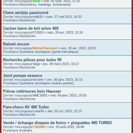
Dernier messagepar
AOD
«
mar. 05 sept. 2023, 11:16
Postédans
Rencontres, meetings, événements
Chere ami(e)s passionné
Dernier messagepar
sully50
«
sam. 27 mai 2023, 16:33
Postédans
Recherche
Caches barre de toit volvo 460
Dernier messagepar
P13553
«
sam. 29 avr. 2023, 13:16
Postédans
Recherche
Ralenti encore
Dernier messagepar
Michel Ducuroir
«
ven. 28 avr. 2023, 18:33
Postédans
Questions techniques (partie mécanique)
Recherche pièces pour turbo 90
Dernier messagepar
Vega
«
jeu. 09 mars 2023, 15:17
Postédans
Recherche
Joint pompe essence
Dernier messagepar
nicom6
«
ven. 06 janv. 2023, 16:15
Postédans
Questions techniques (autres parties)
Pièces intérieures bois Hausser
Dernier messagepar
WillC9303
«
mer. 04 janv. 2023, 19:35
Postédans
Recherche
Pare-chocs AV 480 Turbo
Dernier messagepar
Louis56
«
dim. 02 oct. 2022, 22:15
Postédans
Recherche
Vends / échange disques de freins + plaquettes 480 TURBO
Dernier messagepar
CADAM
«
ven. 19 août 2022, 18:46
Postédans
A vendre