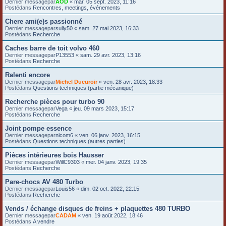
Dernier messagepar
AOD
«
mar. 05 sept. 2023, 11:16
Postédans
Rencontres, meetings, événements
Chere ami(e)s passionné
Dernier messagepar
sully50
«
sam. 27 mai 2023, 16:33
Postédans
Recherche
Caches barre de toit volvo 460
Dernier messagepar
P13553
«
sam. 29 avr. 2023, 13:16
Postédans
Recherche
Ralenti encore
Dernier messagepar
Michel Ducuroir
«
ven. 28 avr. 2023, 18:33
Postédans
Questions techniques (partie mécanique)
Recherche pièces pour turbo 90
Dernier messagepar
Vega
«
jeu. 09 mars 2023, 15:17
Postédans
Recherche
Joint pompe essence
Dernier messagepar
nicom6
«
ven. 06 janv. 2023, 16:15
Postédans
Questions techniques (autres parties)
Pièces intérieures bois Hausser
Dernier messagepar
WillC9303
«
mer. 04 janv. 2023, 19:35
Postédans
Recherche
Pare-chocs AV 480 Turbo
Dernier messagepar
Louis56
«
dim. 02 oct. 2022, 22:15
Postédans
Recherche
Vends / échange disques de freins + plaquettes 480 TURBO
Dernier messagepar
CADAM
«
ven. 19 août 2022, 18:46
Postédans
A vendre