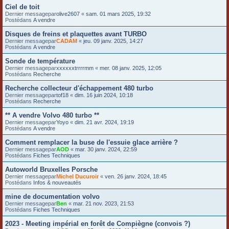
Ciel de toit
Dernier messagepar
olive2607
«
sam. 01 mars 2025, 19:32
Postédans
A vendre
Disques de freins et plaquettes avant TURBO
Dernier messagepar
CADAM
«
jeu. 09 janv. 2025, 14:27
Postédans
A vendre
Sonde de température
Dernier messagepar
xxxxxxtrrrrmm
«
mer. 08 janv. 2025, 12:05
Postédans
Recherche
Recherche collecteur d'échappement 480 turbo
Dernier messagepar
tof18
«
dim. 16 juin 2024, 10:18
Postédans
Recherche
** A vendre Volvo 480 turbo **
Dernier messagepar
Yoyo
«
dim. 21 avr. 2024, 19:19
Postédans
A vendre
Comment remplacer la buse de l'essuie glace arrière ?
Dernier messagepar
AOD
«
mar. 30 janv. 2024, 22:59
Postédans
Fiches Techniques
Autoworld Bruxelles Porsche
Dernier messagepar
Michel Ducuroir
«
ven. 26 janv. 2024, 18:45
Postédans
Infos & nouveautés
mine de documentation volvo
Dernier messagepar
Ben
«
mar. 21 nov. 2023, 21:53
Postédans
Fiches Techniques
2023 - Meeting impérial en forêt de Compiègne (convois ?)