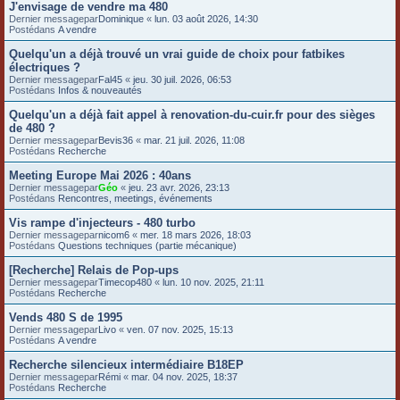
J'envisage de vendre ma 480
e
Dernier messagepar
Dominique
«
lun. 03 août 2026, 14:30
Postédans
A vendre
r
Quelqu'un a déjà trouvé un vrai guide de choix pour fatbikes
électriques ?
Dernier messagepar
Fal45
«
jeu. 30 juil. 2026, 06:53
Postédans
Infos & nouveautés
Quelqu'un a déjà fait appel à renovation-du-cuir.fr pour des sièges
de 480 ?
Dernier messagepar
Bevis36
«
mar. 21 juil. 2026, 11:08
Postédans
Recherche
Meeting Europe Mai 2026 : 40ans
Dernier messagepar
Géo
«
jeu. 23 avr. 2026, 23:13
Postédans
Rencontres, meetings, événements
Vis rampe d'injecteurs - 480 turbo
Dernier messagepar
nicom6
«
mer. 18 mars 2026, 18:03
Postédans
Questions techniques (partie mécanique)
[Recherche] Relais de Pop-ups
Dernier messagepar
Timecop480
«
lun. 10 nov. 2025, 21:11
Postédans
Recherche
Vends 480 S de 1995
Dernier messagepar
Livo
«
ven. 07 nov. 2025, 15:13
Postédans
A vendre
Recherche silencieux intermédiaire B18EP
Dernier messagepar
Rémi
«
mar. 04 nov. 2025, 18:37
Postédans
Recherche