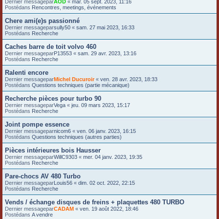
Dernier messagepar
AOD
«
mar. 05 sept. 2023, 11:16
Postédans
Rencontres, meetings, événements
Chere ami(e)s passionné
Dernier messagepar
sully50
«
sam. 27 mai 2023, 16:33
Postédans
Recherche
Caches barre de toit volvo 460
Dernier messagepar
P13553
«
sam. 29 avr. 2023, 13:16
Postédans
Recherche
Ralenti encore
Dernier messagepar
Michel Ducuroir
«
ven. 28 avr. 2023, 18:33
Postédans
Questions techniques (partie mécanique)
Recherche pièces pour turbo 90
Dernier messagepar
Vega
«
jeu. 09 mars 2023, 15:17
Postédans
Recherche
Joint pompe essence
Dernier messagepar
nicom6
«
ven. 06 janv. 2023, 16:15
Postédans
Questions techniques (autres parties)
Pièces intérieures bois Hausser
Dernier messagepar
WillC9303
«
mer. 04 janv. 2023, 19:35
Postédans
Recherche
Pare-chocs AV 480 Turbo
Dernier messagepar
Louis56
«
dim. 02 oct. 2022, 22:15
Postédans
Recherche
Vends / échange disques de freins + plaquettes 480 TURBO
Dernier messagepar
CADAM
«
ven. 19 août 2022, 18:46
Postédans
A vendre