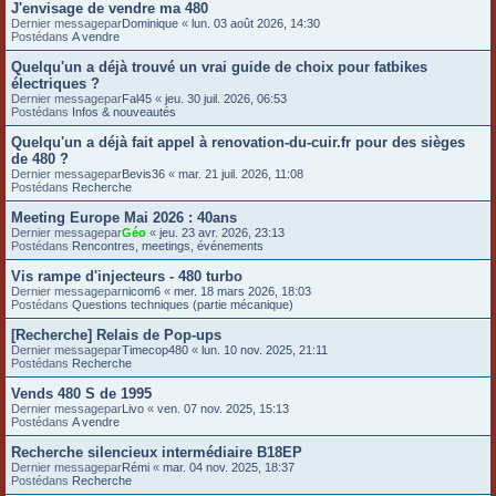
J'envisage de vendre ma 480
e
Dernier messagepar
Dominique
«
lun. 03 août 2026, 14:30
Postédans
A vendre
r
Quelqu'un a déjà trouvé un vrai guide de choix pour fatbikes
électriques ?
Dernier messagepar
Fal45
«
jeu. 30 juil. 2026, 06:53
Postédans
Infos & nouveautés
Quelqu'un a déjà fait appel à renovation-du-cuir.fr pour des sièges
de 480 ?
Dernier messagepar
Bevis36
«
mar. 21 juil. 2026, 11:08
Postédans
Recherche
Meeting Europe Mai 2026 : 40ans
Dernier messagepar
Géo
«
jeu. 23 avr. 2026, 23:13
Postédans
Rencontres, meetings, événements
Vis rampe d'injecteurs - 480 turbo
Dernier messagepar
nicom6
«
mer. 18 mars 2026, 18:03
Postédans
Questions techniques (partie mécanique)
[Recherche] Relais de Pop-ups
Dernier messagepar
Timecop480
«
lun. 10 nov. 2025, 21:11
Postédans
Recherche
Vends 480 S de 1995
Dernier messagepar
Livo
«
ven. 07 nov. 2025, 15:13
Postédans
A vendre
Recherche silencieux intermédiaire B18EP
Dernier messagepar
Rémi
«
mar. 04 nov. 2025, 18:37
Postédans
Recherche