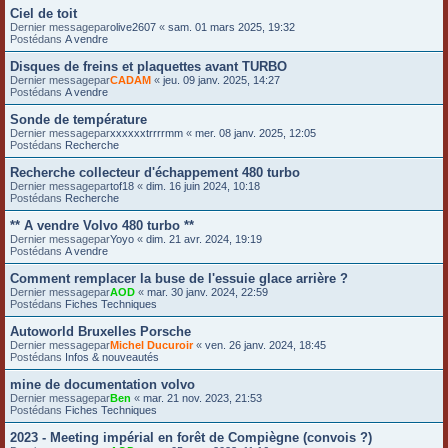
Ciel de toit
Dernier messagepar
olive2607
«
sam. 01 mars 2025, 19:32
Postédans
A vendre
Disques de freins et plaquettes avant TURBO
Dernier messagepar
CADAM
«
jeu. 09 janv. 2025, 14:27
Postédans
A vendre
Sonde de température
Dernier messagepar
xxxxxxtrrrrmm
«
mer. 08 janv. 2025, 12:05
Postédans
Recherche
Recherche collecteur d'échappement 480 turbo
Dernier messagepar
tof18
«
dim. 16 juin 2024, 10:18
Postédans
Recherche
** A vendre Volvo 480 turbo **
Dernier messagepar
Yoyo
«
dim. 21 avr. 2024, 19:19
Postédans
A vendre
Comment remplacer la buse de l'essuie glace arrière ?
Dernier messagepar
AOD
«
mar. 30 janv. 2024, 22:59
Postédans
Fiches Techniques
Autoworld Bruxelles Porsche
Dernier messagepar
Michel Ducuroir
«
ven. 26 janv. 2024, 18:45
Postédans
Infos & nouveautés
mine de documentation volvo
Dernier messagepar
Ben
«
mar. 21 nov. 2023, 21:53
Postédans
Fiches Techniques
2023 - Meeting impérial en forêt de Compiègne (convois ?)