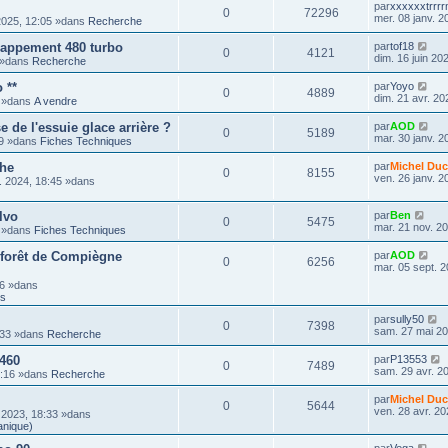
par
xxxxxxtrrr
0
72296
mer. 08 janv. 2
2025, 12:05 »dans
Recherche
happement 480 turbo
par
tof18
0
4121
dim. 16 juin 20
8 »dans
Recherche
 **
par
Yoyo
0
4889
dim. 21 avr. 20
9 »dans
A vendre
de l'essuie glace arrière ?
par
AOD
0
5189
mar. 30 janv. 2
59 »dans
Fiches Techniques
che
par
Michel Duc
0
8155
ven. 26 janv. 2
. 2024, 18:45 »dans
lvo
par
Ben
0
5475
mar. 21 nov. 2
3 »dans
Fiches Techniques
 forêt de Compiègne
par
AOD
0
6256
mar. 05 sept. 2
16 »dans
ts
par
sully50
0
7398
sam. 27 mai 20
:33 »dans
Recherche
 460
par
P13553
0
7489
sam. 29 avr. 2
3:16 »dans
Recherche
par
Michel Duc
0
5644
ven. 28 avr. 20
 2023, 18:33 »dans
anique)
par
Vega