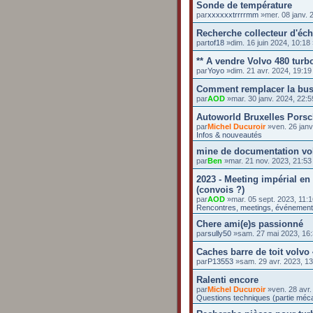
Sonde de température
par
xxxxxxtrrrrmm
»mer. 08 janv. 
Recherche collecteur d'éc
par
tof18
»dim. 16 juin 2024, 10:1
** A vendre Volvo 480 turbo
par
Yoyo
»dim. 21 avr. 2024, 19:1
Comment remplacer la buse 
par
AOD
»mar. 30 janv. 2024, 22:
Autoworld Bruxelles Pors
par
Michel Ducuroir
»ven. 26 janv
Infos & nouveautés
mine de documentation vo
par
Ben
»mar. 21 nov. 2023, 21:5
2023 - Meeting impérial en
(convois ?)
par
AOD
»mar. 05 sept. 2023, 11:
Rencontres, meetings, événemen
Chere ami(e)s passionné
par
sully50
»sam. 27 mai 2023, 16
Caches barre de toit volvo
par
P13553
»sam. 29 avr. 2023, 1
Ralenti encore
par
Michel Ducuroir
»ven. 28 avr.
Questions techniques (partie méc