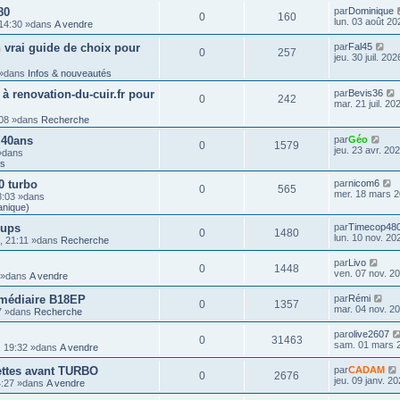
80
par
Dominique
0
160
lun. 03 août 20
 14:30 »dans
A vendre
 vrai guide de choix pour
par
Fal45
0
257
jeu. 30 juil. 20
3 »dans
Infos & nouveautés
 à renovation-du-cuir.fr pour
par
Bevis36
0
242
mar. 21 juil. 20
1:08 »dans
Recherche
 40ans
par
Géo
0
1579
jeu. 23 avr. 20
 »dans
ts
0 turbo
par
nicom6
0
565
mer. 18 mars 2
8:03 »dans
anique)
-ups
par
Timecop48
0
1480
lun. 10 nov. 20
5, 21:11 »dans
Recherche
par
Livo
0
1448
ven. 07 nov. 2
3 »dans
A vendre
rmédiaire B18EP
par
Rémi
0
1357
mar. 04 nov. 2
37 »dans
Recherche
par
olive2607
0
31463
sam. 01 mars 
, 19:32 »dans
A vendre
uettes avant TURBO
par
CADAM
0
2676
jeu. 09 janv. 2
14:27 »dans
A vendre