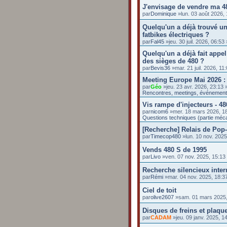
J'envisage de vendre ma 4
par
Dominique
»lun. 03 août 2026,
Quelqu'un a déjà trouvé un
fatbikes électriques ?
par
Fal45
»jeu. 30 juil. 2026, 06:5
Quelqu'un a déjà fait appel
des sièges de 480 ?
par
Bevis36
»mar. 21 juil. 2026, 1
Meeting Europe Mai 2026 :
par
Géo
»jeu. 23 avr. 2026, 23:13
Rencontres, meetings, événemen
Vis rampe d'injecteurs - 48
par
nicom6
»mer. 18 mars 2026, 1
Questions techniques (partie méc
[Recherche] Relais de Pop
par
Timecop480
»lun. 10 nov. 202
Vends 480 S de 1995
par
Livo
»ven. 07 nov. 2025, 15:1
Recherche silencieux inte
par
Rémi
»mar. 04 nov. 2025, 18:
Ciel de toit
par
olive2607
»sam. 01 mars 2025
Disques de freins et plaq
par
CADAM
»jeu. 09 janv. 2025, 