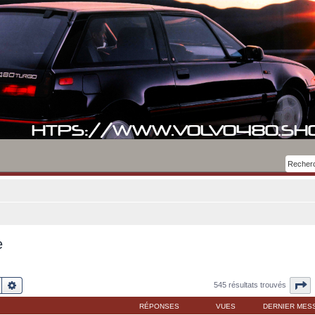
e
Rechercher
Recherche avancée
P
545 résultats trouvés
RÉPONSES
VUES
DERNIER MES