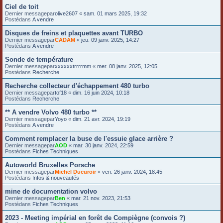
Ciel de toit
Dernier messagepar
olive2607
«
sam. 01 mars 2025, 19:32
Postédans
A vendre
Disques de freins et plaquettes avant TURBO
Dernier messagepar
CADAM
«
jeu. 09 janv. 2025, 14:27
Postédans
A vendre
Sonde de température
Dernier messagepar
xxxxxxtrrrrmm
«
mer. 08 janv. 2025, 12:05
Postédans
Recherche
Recherche collecteur d'échappement 480 turbo
Dernier messagepar
tof18
«
dim. 16 juin 2024, 10:18
Postédans
Recherche
** A vendre Volvo 480 turbo **
Dernier messagepar
Yoyo
«
dim. 21 avr. 2024, 19:19
Postédans
A vendre
Comment remplacer la buse de l'essuie glace arrière ?
Dernier messagepar
AOD
«
mar. 30 janv. 2024, 22:59
Postédans
Fiches Techniques
Autoworld Bruxelles Porsche
Dernier messagepar
Michel Ducuroir
«
ven. 26 janv. 2024, 18:45
Postédans
Infos & nouveautés
mine de documentation volvo
Dernier messagepar
Ben
«
mar. 21 nov. 2023, 21:53
Postédans
Fiches Techniques
2023 - Meeting impérial en forêt de Compiègne (convois ?)