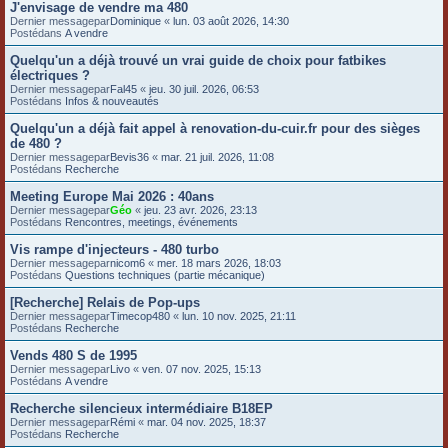
J'envisage de vendre ma 480
e
Dernier messagepar
Dominique
«
lun. 03 août 2026, 14:30
Postédans
A vendre
r
Quelqu'un a déjà trouvé un vrai guide de choix pour fatbikes
électriques ?
Dernier messagepar
Fal45
«
jeu. 30 juil. 2026, 06:53
Postédans
Infos & nouveautés
Quelqu'un a déjà fait appel à renovation-du-cuir.fr pour des sièges
de 480 ?
Dernier messagepar
Bevis36
«
mar. 21 juil. 2026, 11:08
Postédans
Recherche
Meeting Europe Mai 2026 : 40ans
Dernier messagepar
Géo
«
jeu. 23 avr. 2026, 23:13
Postédans
Rencontres, meetings, événements
Vis rampe d'injecteurs - 480 turbo
Dernier messagepar
nicom6
«
mer. 18 mars 2026, 18:03
Postédans
Questions techniques (partie mécanique)
[Recherche] Relais de Pop-ups
Dernier messagepar
Timecop480
«
lun. 10 nov. 2025, 21:11
Postédans
Recherche
Vends 480 S de 1995
Dernier messagepar
Livo
«
ven. 07 nov. 2025, 15:13
Postédans
A vendre
Recherche silencieux intermédiaire B18EP
Dernier messagepar
Rémi
«
mar. 04 nov. 2025, 18:37
Postédans
Recherche