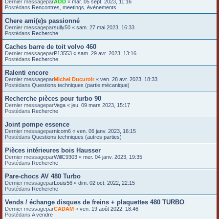
Dernier messagepar
AOD
«
mar. 05 sept. 2023, 11:16
Postédans
Rencontres, meetings, événements
Chere ami(e)s passionné
Dernier messagepar
sully50
«
sam. 27 mai 2023, 16:33
Postédans
Recherche
Caches barre de toit volvo 460
Dernier messagepar
P13553
«
sam. 29 avr. 2023, 13:16
Postédans
Recherche
Ralenti encore
Dernier messagepar
Michel Ducuroir
«
ven. 28 avr. 2023, 18:33
Postédans
Questions techniques (partie mécanique)
Recherche pièces pour turbo 90
Dernier messagepar
Vega
«
jeu. 09 mars 2023, 15:17
Postédans
Recherche
Joint pompe essence
Dernier messagepar
nicom6
«
ven. 06 janv. 2023, 16:15
Postédans
Questions techniques (autres parties)
Pièces intérieures bois Hausser
Dernier messagepar
WillC9303
«
mer. 04 janv. 2023, 19:35
Postédans
Recherche
Pare-chocs AV 480 Turbo
Dernier messagepar
Louis56
«
dim. 02 oct. 2022, 22:15
Postédans
Recherche
Vends / échange disques de freins + plaquettes 480 TURBO
Dernier messagepar
CADAM
«
ven. 19 août 2022, 18:46
Postédans
A vendre