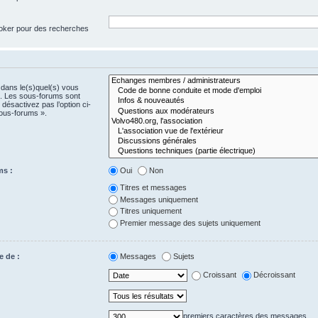
 joker pour des recherches
 dans le(s)quel(s) vous
e. Les sous-forums sont
désactivez pas l’option ci-
ous-forums ».
ms :
Oui
Non
Titres et messages
Messages uniquement
Titres uniquement
Premier message des sujets uniquement
e de :
Messages
Sujets
Croissant
Décroissant
premiers caractères des messages