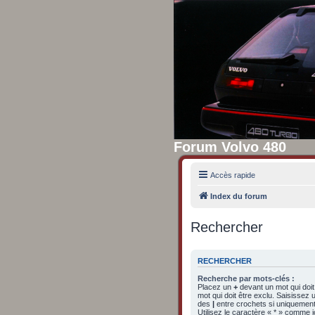
Forum Volvo 480
Accès rapide
Index du forum
Rechercher
RECHERCHER
Recherche par mots-clés :
Placez un
+
devant un mot qui doit
mot qui doit être exclu. Saisissez
des
|
entre crochets si uniquement 
Utilisez le caractère « * » comme