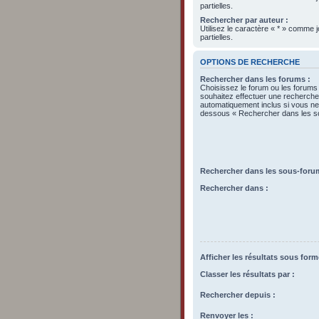
partielles.
Rechercher par auteur :
Utilisez le caractère « * » comme
partielles.
OPTIONS DE RECHERCHE
Rechercher dans les forums :
Choisissez le forum ou les forums
souhaitez effectuer une recherch
automatiquement inclus si vous ne 
dessous « Rechercher dans les s
Rechercher dans les sous-foru
Rechercher dans :
Afficher les résultats sous form
Classer les résultats par :
Rechercher depuis :
Renvoyer les :