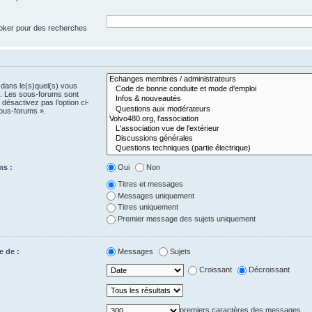
 joker pour des recherches
 dans le(s)quel(s) vous
e. Les sous-forums sont
désactivez pas l’option ci-
ous-forums ».
ms :
Oui
Non
Titres et messages
Messages uniquement
Titres uniquement
Premier message des sujets uniquement
e de :
Messages
Sujets
Croissant
Décroissant
premiers caractères des messages