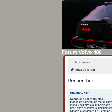
Forum Volvo 480
Accès rapide
Index du forum
Rechercher
RECHERCHER
Recherche par mots-clés :
Placez un
+
devant un mot qui doit
mot qui doit être exclu. Saisissez
des
|
entre crochets si uniquement 
Utilisez le caractère « * » comme