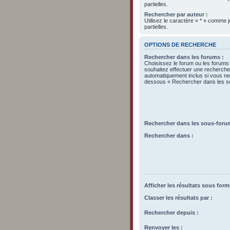
partielles.
Rechercher par auteur :
Utilisez le caractère « * » comme
partielles.
OPTIONS DE RECHERCHE
Rechercher dans les forums :
Choisissez le forum ou les forums
souhaitez effectuer une recherch
automatiquement inclus si vous ne 
dessous « Rechercher dans les s
Rechercher dans les sous-foru
Rechercher dans :
Afficher les résultats sous form
Classer les résultats par :
Rechercher depuis :
Renvoyer les :