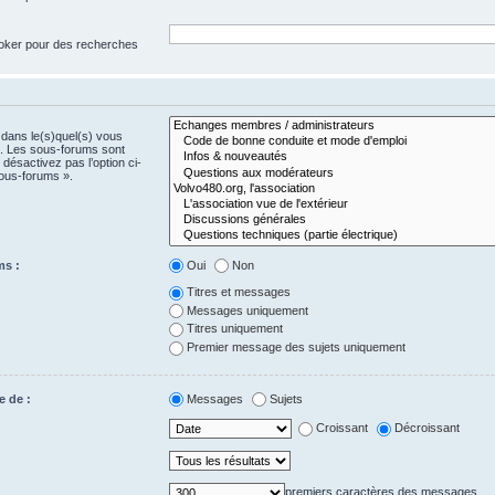
 joker pour des recherches
 dans le(s)quel(s) vous
e. Les sous-forums sont
désactivez pas l’option ci-
ous-forums ».
ms :
Oui
Non
Titres et messages
Messages uniquement
Titres uniquement
Premier message des sujets uniquement
e de :
Messages
Sujets
Croissant
Décroissant
premiers caractères des messages