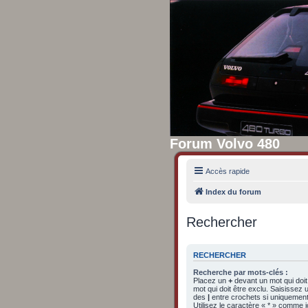
Forum Volvo 480
Accès rapide
Index du forum
Rechercher
RECHERCHER
Recherche par mots-clés :
Placez un
+
devant un mot qui doit
mot qui doit être exclu. Saisissez
des
|
entre crochets si uniquement 
Utilisez le caractère « * » comme