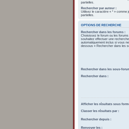
partielles.
Rechercher par auteur :
Utilisez le caractère « * » comme
partielles.
OPTIONS DE RECHERCHE
Rechercher dans les forums :
Choisissez le forum ou les forums
souhaitez effectuer une recherch
automatiquement inclus si vous ne 
dessous « Rechercher dans les s
Rechercher dans les sous-foru
Rechercher dans :
Afficher les résultats sous form
Classer les résultats par :
Rechercher depuis :
Renvoyer les :