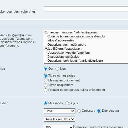
 joker pour des recherches
 dans le(s)quel(s) vous
e. Les sous-forums sont
désactivez pas l’option ci-
ous-forums ».
ms :
Oui
Non
Titres et messages
Messages uniquement
Titres uniquement
Premier message des sujets uniquement
e de :
Messages
Sujets
Croissant
Décroissant
premiers caractères des messages