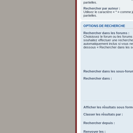
partielles.
Rechercher par auteur :
Utilisez le caractère « * » comme
partielles.
OPTIONS DE RECHERCHE
Rechercher dans les forums :
Choisissez le forum ou les forums
souhaitez effectuer une recherch
automatiquement inclus si vous ne 
dessous « Rechercher dans les s
Rechercher dans les sous-foru
Rechercher dans :
Afficher les résultats sous form
Classer les résultats par :
Rechercher depuis :
Renvoyer les :