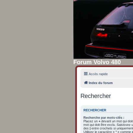
Forum Volvo 480
Accès rapide
Index du forum
Rechercher
RECHERCHER
Recherche par mots-clés :
Placez un
+
devant un mot qui doit
mot qui doit être exclu. Saisissez
des
|
entre crochets si uniquement 
Utilisez le caractère « * » comme