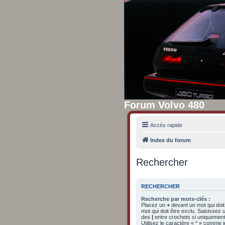
Forum Volvo 480
Accès rapide
Index du forum
Rechercher
RECHERCHER
Recherche par mots-clés :
Placez un
+
devant un mot qui doit
mot qui doit être exclu. Saisissez
des
|
entre crochets si uniquement 
Utilisez le caractère « * » comme