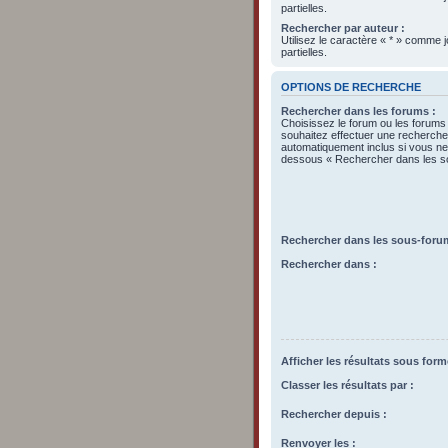
partielles.
Rechercher par auteur :
Utilisez le caractère « * » comme
partielles.
OPTIONS DE RECHERCHE
Rechercher dans les forums :
Choisissez le forum ou les forums
souhaitez effectuer une recherch
automatiquement inclus si vous ne 
dessous « Rechercher dans les s
Rechercher dans les sous-foru
Rechercher dans :
Afficher les résultats sous form
Classer les résultats par :
Rechercher depuis :
Renvoyer les :