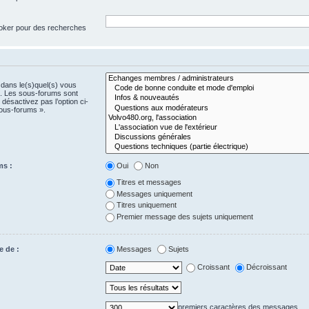
 joker pour des recherches
 dans le(s)quel(s) vous
e. Les sous-forums sont
désactivez pas l’option ci-
ous-forums ».
ms :
Oui
Non
Titres et messages
Messages uniquement
Titres uniquement
Premier message des sujets uniquement
e de :
Messages
Sujets
Croissant
Décroissant
premiers caractères des messages