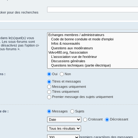
 joker pour des recherches
 dans le(s)quel(s) vous
e. Les sous-forums sont
désactivez pas l’option ci-
ous-forums ».
ms :
Oui
Non
Titres et messages
Messages uniquement
Titres uniquement
Premier message des sujets uniquement
e de :
Messages
Sujets
Croissant
Décroissant
premiers caractères des messages