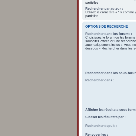
partielles.
Rechercher par auteur :
Utilisez le caractère « * » comme
partielles.
OPTIONS DE RECHERCHE
Rechercher dans les forums :
Choisissez le forum ou les forums
souhaitez effectuer une recherch
automatiquement inclus si vous ne 
dessous « Rechercher dans les s
Rechercher dans les sous-foru
Rechercher dans :
Afficher les résultats sous form
Classer les résultats par :
Rechercher depuis :
Renvoyer les :