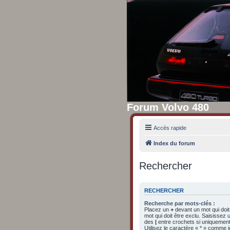
Forum Volvo 480
Accès rapide
Index du forum
Rechercher
RECHERCHER
Recherche par mots-clés :
Placez un
+
devant un mot qui doit
mot qui doit être exclu. Saisissez
des
|
entre crochets si uniquement 
Utilisez le caractère « * » comme