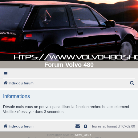
Forum Volvo 480
R
Index du forum
e
Informations
c
h
Désolé mais vous ne pouvez pas utiliser la fonction recherche actuellement.
Veuillez réessayer dans 3 secondes.
e
r
Index du forum
Heures au format
UTC+02:00
c
h
Revolution style by
Semi_Deus