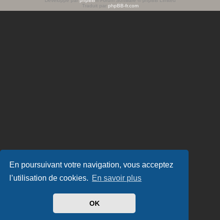
Développé par
phpBB
® Forum Software © phpBB Limited
Traduit par
phpBB-fr.com
e
r
En poursuivant votre navigation, vous acceptez
l’utilisation de cookies.
En savoir plus
OK