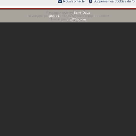
Nous contacter
Supprimer les cookies du fo
Revolution style by
Semi_Deus
Développé par
phpBB
® Forum Software © phpBB Limited
Traduit par
phpBB-fr.com