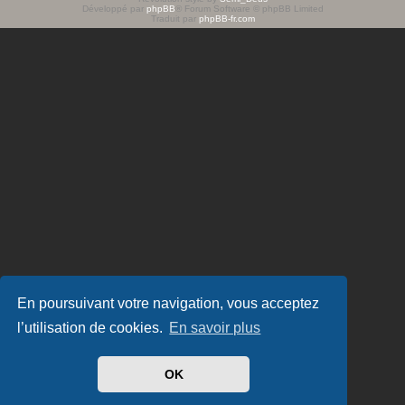
Développé par
phpBB
® Forum Software © phpBB Limited
e
Traduit par
phpBB-fr.com
r
En poursuivant votre navigation, vous acceptez
l’utilisation de cookies.
En savoir plus
OK