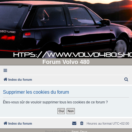
Forum Volvo 480
R
Index du forum
e
Supprimer les cookies du forum
c
h
Êtes-vous sûr de vouloir supprimer tous les cookies de ce forum ?
e
r
c
Index du forum
Heures au format
UTC+02:00
h
Revolution style by
Semi_Deus