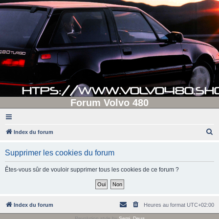
Forum Volvo 480
R
Index du forum
e
Supprimer les cookies du forum
c
h
Êtes-vous sûr de vouloir supprimer tous les cookies de ce forum ?
e
r
c
Index du forum
Heures au format
UTC+02:00
h
Revolution style by
Semi_Deus