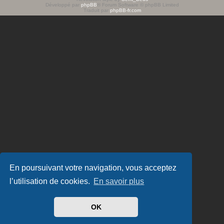
Développé par
phpBB
® Forum Software © phpBB Limited
e
Traduit par
phpBB-fr.com
r
En poursuivant votre navigation, vous acceptez
l’utilisation de cookies.
En savoir plus
OK