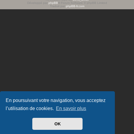
Développé par
phpBB
® Forum Software © phpBB Limited
e
Traduit par
phpBB-fr.com
r
En poursuivant votre navigation, vous acceptez
l’utilisation de cookies.
En savoir plus
OK