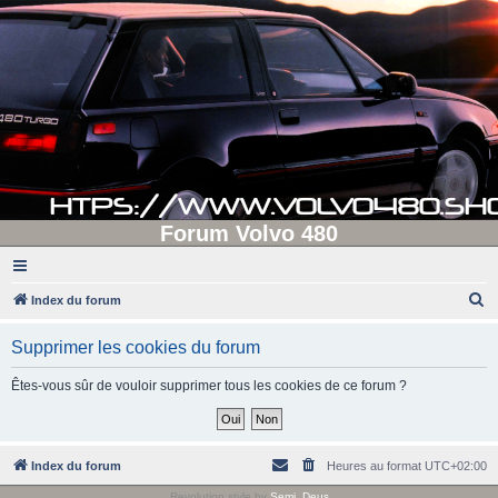
Forum Volvo 480
R
Index du forum
e
Supprimer les cookies du forum
c
h
Êtes-vous sûr de vouloir supprimer tous les cookies de ce forum ?
e
r
c
Index du forum
Heures au format
UTC+02:00
h
Revolution style by
Semi_Deus