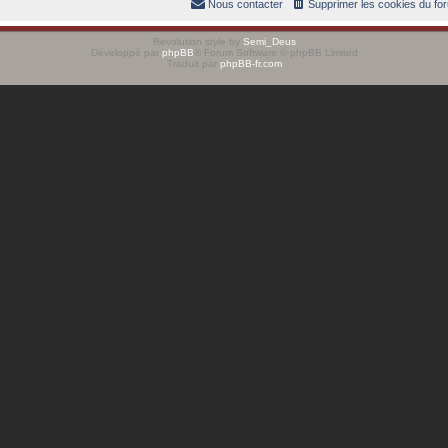
Nous contacter
Supprimer les cookies du fo
Revolution style by
Semi_Deus
Développé par
phpBB
® Forum Software © phpBB Limited
Traduit par
phpBB-fr.com