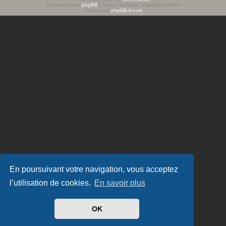
Développé par
phpBB
® Forum Software © phpBB Limited
e
Traduit par
phpBB-fr.com
r
En poursuivant votre navigation, vous acceptez
l’utilisation de cookies.
En savoir plus
OK