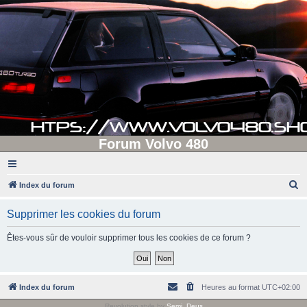
Forum Volvo 480
R
Index du forum
e
Supprimer les cookies du forum
c
h
Êtes-vous sûr de vouloir supprimer tous les cookies de ce forum ?
e
r
c
Index du forum
Heures au format
UTC+02:00
h
Revolution style by
Semi_Deus