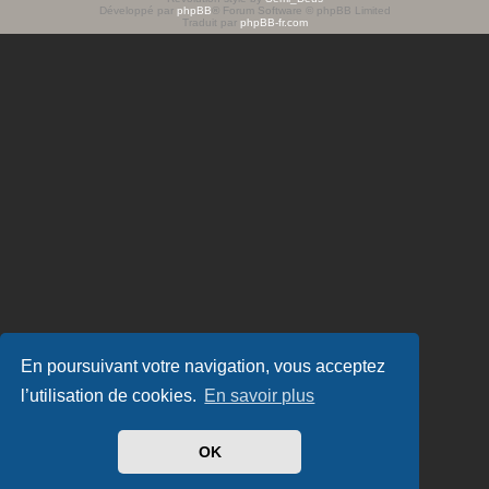
Développé par
phpBB
® Forum Software © phpBB Limited
e
Traduit par
phpBB-fr.com
r
En poursuivant votre navigation, vous acceptez
l’utilisation de cookies.
En savoir plus
OK