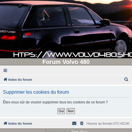
Forum Volvo 480
R
Index du forum
e
Supprimer les cookies du forum
c
h
Êtes-vous sûr de vouloir supprimer tous les cookies de ce forum ?
e
r
c
Index du forum
Heures au format
UTC+02:00
h
Revolution style by
Semi_Deus