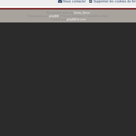
Nous contacter
Supprimer les cookies du fo
Revolution style by
Semi_Deus
Développé par
phpBB
® Forum Software © phpBB Limited
Traduit par
phpBB-fr.com