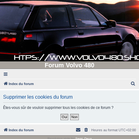
Forum Volvo 480
R
Index du forum
e
Supprimer les cookies du forum
c
h
Êtes-vous sûr de vouloir supprimer tous les cookies de ce forum ?
e
r
c
Index du forum
Heures au format
UTC+02:00
h
Revolution style by
Semi_Deus