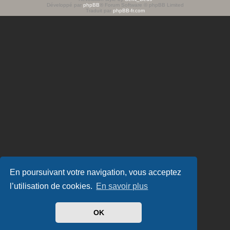
Développé par
phpBB
® Forum Software © phpBB Limited
e
Traduit par
phpBB-fr.com
r
En poursuivant votre navigation, vous acceptez
l’utilisation de cookies.
En savoir plus
OK