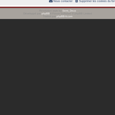
Nous contacter
Supprimer les cookies du fo
Revolution style by
Semi_Deus
Développé par
phpBB
® Forum Software © phpBB Limited
Traduit par
phpBB-fr.com