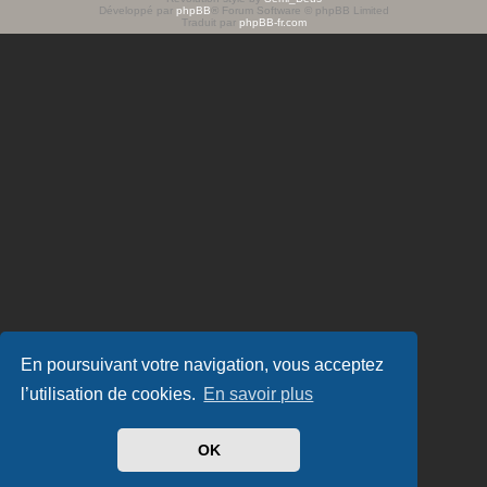
Développé par
phpBB
® Forum Software © phpBB Limited
e
Traduit par
phpBB-fr.com
r
En poursuivant votre navigation, vous acceptez
l’utilisation de cookies.
En savoir plus
OK