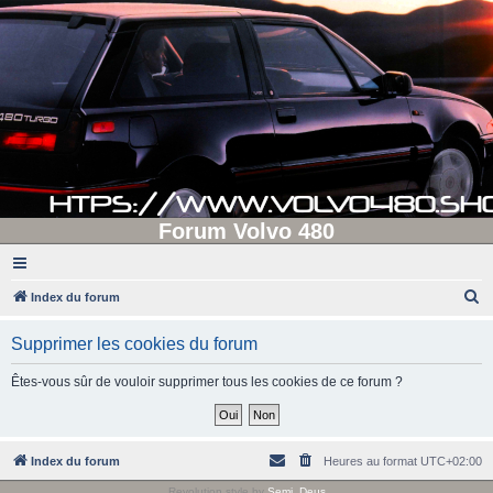
Forum Volvo 480
R
Index du forum
e
Supprimer les cookies du forum
c
h
Êtes-vous sûr de vouloir supprimer tous les cookies de ce forum ?
e
r
c
Index du forum
Heures au format
UTC+02:00
h
Revolution style by
Semi_Deus