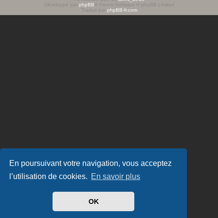
Développé par
phpBB
® Forum Software © phpBB Limited
e
Traduit par
phpBB-fr.com
r
En poursuivant votre navigation, vous acceptez
l’utilisation de cookies.
En savoir plus
OK