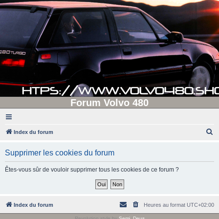
Forum Volvo 480
R
Index du forum
e
Supprimer les cookies du forum
c
h
Êtes-vous sûr de vouloir supprimer tous les cookies de ce forum ?
e
r
c
Index du forum
Heures au format
UTC+02:00
h
Revolution style by
Semi_Deus