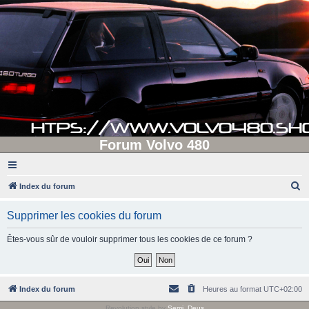
Forum Volvo 480
R
Index du forum
e
Supprimer les cookies du forum
c
h
Êtes-vous sûr de vouloir supprimer tous les cookies de ce forum ?
e
r
c
Index du forum
Heures au format
UTC+02:00
h
Revolution style by
Semi_Deus