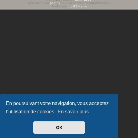
Développé par
phpBB
® Forum Software © phpBB Limited
e
Traduit par
phpBB-fr.com
r
En poursuivant votre navigation, vous acceptez
l’utilisation de cookies.
En savoir plus
OK