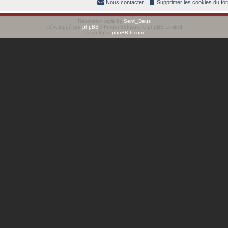
Nous contacter
Supprimer les cookies du fo
Revolution style by
Semi_Deus
Développé par
phpBB
® Forum Software © phpBB Limited
Traduit par
phpBB-fr.com