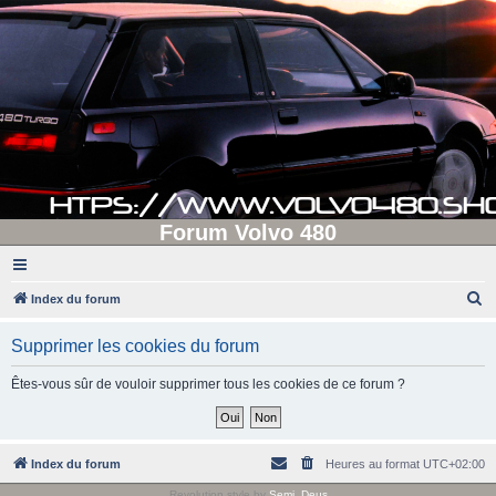
Forum Volvo 480
R
Index du forum
e
Supprimer les cookies du forum
c
h
Êtes-vous sûr de vouloir supprimer tous les cookies de ce forum ?
e
r
c
Index du forum
Heures au format
UTC+02:00
h
Revolution style by
Semi_Deus