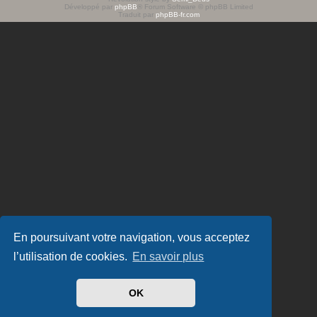
Développé par
phpBB
® Forum Software © phpBB Limited
e
Traduit par
phpBB-fr.com
r
En poursuivant votre navigation, vous acceptez
l’utilisation de cookies.
En savoir plus
OK