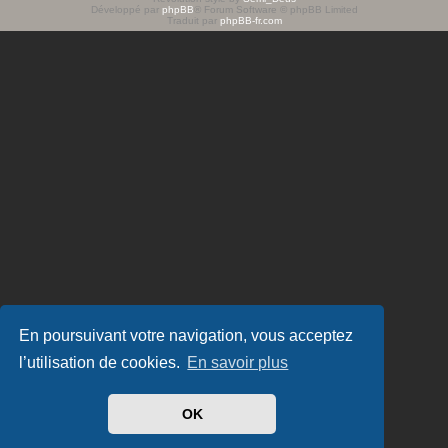
Développé par
phpBB
® Forum Software © phpBB Limited
e
Traduit par
phpBB-fr.com
r
En poursuivant votre navigation, vous acceptez
l’utilisation de cookies.
En savoir plus
OK