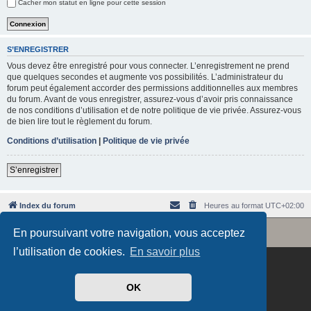
Cacher mon statut en ligne pour cette session
e
r
S’ENREGISTRER
Vous devez être enregistré pour vous connecter. L’enregistrement ne prend
que quelques secondes et augmente vos possibilités. L’administrateur du
forum peut également accorder des permissions additionnelles aux membres
du forum. Avant de vous enregistrer, assurez-vous d’avoir pris connaissance
de nos conditions d’utilisation et de notre politique de vie privée. Assurez-vous
de bien lire tout le règlement du forum.
Conditions d’utilisation
|
Politique de vie privée
S’enregistrer
Index du forum
Heures au format
UTC+02:00
Revolution style by
Semi_Deus
En poursuivant votre navigation, vous acceptez
Développé par
phpBB
® Forum Software © phpBB Limited
Traduit par
phpBB-fr.com
l’utilisation de cookies.
En savoir plus
OK