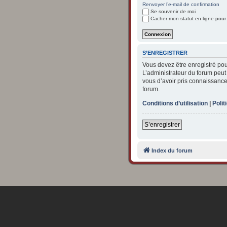
Renvoyer l’e-mail de confirmation
Se souvenir de moi
Cacher mon statut en ligne pour
S’ENREGISTRER
Vous devez être enregistré po
L’administrateur du forum peu
vous d’avoir pris connaissance 
forum.
Conditions d’utilisation
|
Polit
S’enregistrer
Index du forum