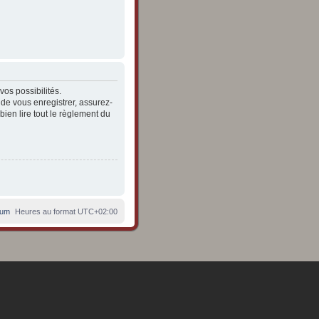
os possibilités.
de vous enregistrer, assurez-
bien lire tout le règlement du
rum
Heures au format
UTC+02:00