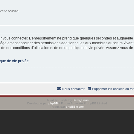
 cette session
ur vous connecter. L’enregistrement ne prend que quelques secondes et augmente v
t également accorder des permissions additionnelles aux membres du forum. Avant 
de nos conditions d’utilisation et de notre politique de vie privée. Assurez-vous de 
ique de vie privée
Nous contacter
Supprimer les cookies du fo
Revolution style by
Semi_Deus
Développé par
phpBB
® Forum Software © phpBB Limited
Traduit par
phpBB-fr.com