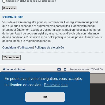
Cacher mon statut en ligne pour cette session
e
r
S’ENREGISTRER
Vous devez être enregistré pour vous connecter. L’enregistrement ne prend
que quelques secondes et augmente vos possibilités. L’administrateur du
forum peut également accorder des permissions additionnelles aux membres
du forum. Avant de vous enregistrer, assurez-vous d’avoir pris connaissance
de nos conditions d’utilisation et de notre politique de vie privée. Assurez-vous
de bien lire tout le règlement du forum.
Conditions d’utilisation
|
Politique de vie privée
S’enregistrer
Index du forum
Heures au format
UTC+02:00
Revolution style by
Semi_Deus
En poursuivant votre navigation, vous acceptez
Développé par
phpBB
® Forum Software © phpBB Limited
Traduit par
phpBB-fr.com
l’utilisation de cookies.
En savoir plus
OK