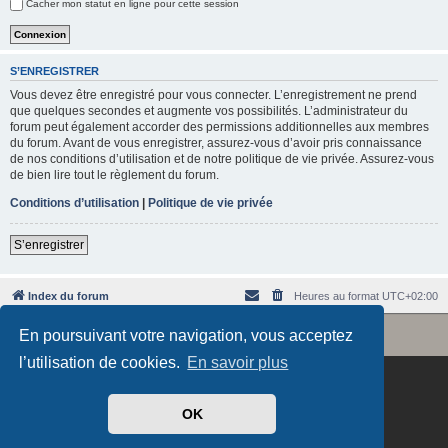
Cacher mon statut en ligne pour cette session
e
r
S’ENREGISTRER
Vous devez être enregistré pour vous connecter. L’enregistrement ne prend
que quelques secondes et augmente vos possibilités. L’administrateur du
forum peut également accorder des permissions additionnelles aux membres
du forum. Avant de vous enregistrer, assurez-vous d’avoir pris connaissance
de nos conditions d’utilisation et de notre politique de vie privée. Assurez-vous
de bien lire tout le règlement du forum.
Conditions d’utilisation
|
Politique de vie privée
S’enregistrer
Index du forum
Heures au format
UTC+02:00
Revolution style by
Semi_Deus
En poursuivant votre navigation, vous acceptez
Développé par
phpBB
® Forum Software © phpBB Limited
Traduit par
phpBB-fr.com
l’utilisation de cookies.
En savoir plus
OK