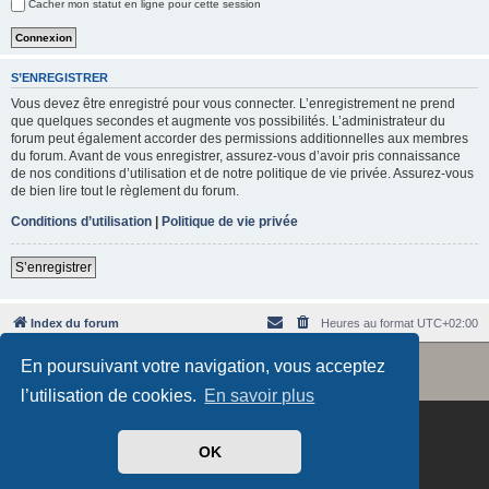
Cacher mon statut en ligne pour cette session
e
r
S’ENREGISTRER
Vous devez être enregistré pour vous connecter. L’enregistrement ne prend
que quelques secondes et augmente vos possibilités. L’administrateur du
forum peut également accorder des permissions additionnelles aux membres
du forum. Avant de vous enregistrer, assurez-vous d’avoir pris connaissance
de nos conditions d’utilisation et de notre politique de vie privée. Assurez-vous
de bien lire tout le règlement du forum.
Conditions d’utilisation
|
Politique de vie privée
S’enregistrer
Index du forum
Heures au format
UTC+02:00
Revolution style by
Semi_Deus
En poursuivant votre navigation, vous acceptez
Développé par
phpBB
® Forum Software © phpBB Limited
Traduit par
phpBB-fr.com
l’utilisation de cookies.
En savoir plus
OK