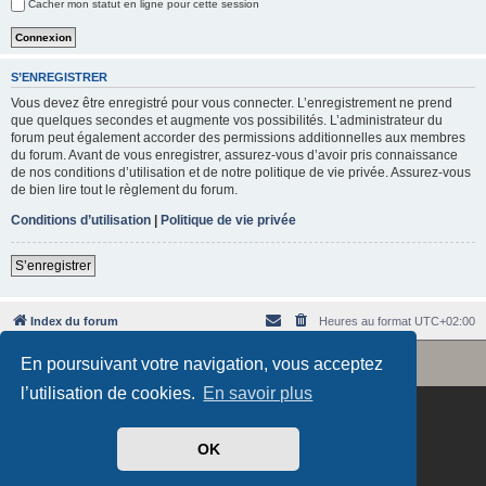
Cacher mon statut en ligne pour cette session
e
r
S’ENREGISTRER
Vous devez être enregistré pour vous connecter. L’enregistrement ne prend
que quelques secondes et augmente vos possibilités. L’administrateur du
forum peut également accorder des permissions additionnelles aux membres
du forum. Avant de vous enregistrer, assurez-vous d’avoir pris connaissance
de nos conditions d’utilisation et de notre politique de vie privée. Assurez-vous
de bien lire tout le règlement du forum.
Conditions d’utilisation
|
Politique de vie privée
S’enregistrer
Index du forum
Heures au format
UTC+02:00
Revolution style by
Semi_Deus
En poursuivant votre navigation, vous acceptez
Développé par
phpBB
® Forum Software © phpBB Limited
Traduit par
phpBB-fr.com
l’utilisation de cookies.
En savoir plus
OK