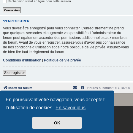
Cacher mon statut en ligne pour cette session
e
r
S’ENREGISTRER
Vous devez être enregistré pour vous connecter. L’enregistrement ne prend
que quelques secondes et augmente vos possibilités. L’administrateur du
forum peut également accorder des permissions additionnelles aux membres
du forum. Avant de vous enregistrer, assurez-vous d’avoir pris connaissance
de nos conditions d’utilisation et de notre politique de vie privée. Assurez-vous
de bien lire tout le règlement du forum.
Conditions d’utilisation
|
Politique de vie privée
S’enregistrer
Index du forum
Heures au format
UTC+02:00
Revolution style by
Semi_Deus
En poursuivant votre navigation, vous acceptez
Développé par
phpBB
® Forum Software © phpBB Limited
Traduit par
phpBB-fr.com
l’utilisation de cookies.
En savoir plus
OK