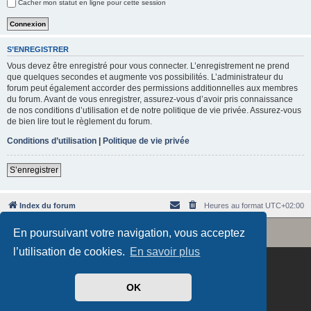
Cacher mon statut en ligne pour cette session
e
r
S’ENREGISTRER
Vous devez être enregistré pour vous connecter. L’enregistrement ne prend
que quelques secondes et augmente vos possibilités. L’administrateur du
forum peut également accorder des permissions additionnelles aux membres
du forum. Avant de vous enregistrer, assurez-vous d’avoir pris connaissance
de nos conditions d’utilisation et de notre politique de vie privée. Assurez-vous
de bien lire tout le règlement du forum.
Conditions d’utilisation
|
Politique de vie privée
S’enregistrer
Index du forum
Heures au format
UTC+02:00
Revolution style by
Semi_Deus
En poursuivant votre navigation, vous acceptez
Développé par
phpBB
® Forum Software © phpBB Limited
Traduit par
phpBB-fr.com
l’utilisation de cookies.
En savoir plus
OK