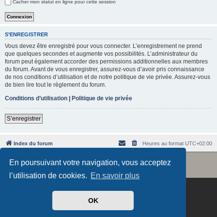
Cacher mon statut en ligne pour cette session
e
r
S’ENREGISTRER
Vous devez être enregistré pour vous connecter. L’enregistrement ne prend
que quelques secondes et augmente vos possibilités. L’administrateur du
forum peut également accorder des permissions additionnelles aux membres
du forum. Avant de vous enregistrer, assurez-vous d’avoir pris connaissance
de nos conditions d’utilisation et de notre politique de vie privée. Assurez-vous
de bien lire tout le règlement du forum.
Conditions d’utilisation
|
Politique de vie privée
S’enregistrer
Index du forum
Heures au format
UTC+02:00
Revolution style by
Semi_Deus
En poursuivant votre navigation, vous acceptez
Développé par
phpBB
® Forum Software © phpBB Limited
Traduit par
phpBB-fr.com
l’utilisation de cookies.
En savoir plus
OK